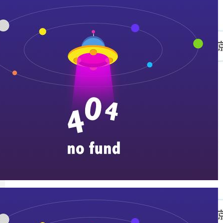
乾民开唱，声来不凡——2018年度唱响乾照第六季歌手大赛圆满落幕