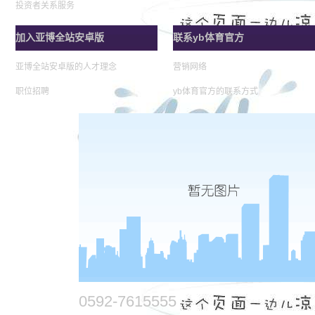
投资者关系服务
加入亚博全站安卓版
联系yb体育官方
亚博全站安卓版的人才理念
营销网络
职位招聘
yb体育官方的联系方式
0592-7615555