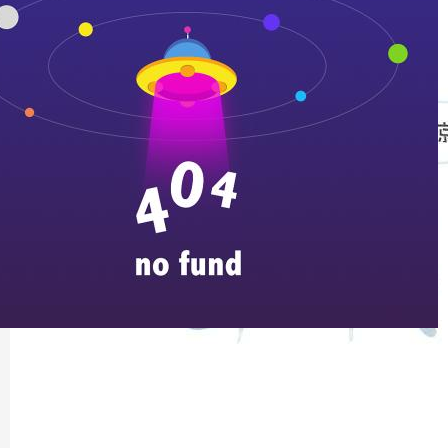
乾照光电2018年应届毕业生新员工训练营正式开营
2018年度乾照光电团建活动圆满结束！快来看看，小伙伴们都经历了些什么
亚博全站安卓版首页
上一页
5
6
7
8
9
下一页
尾页