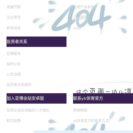
发展历程
应用产品系列
企业荣誉
工程案例
新闻动态
vcsel
投资者关系
定期报告
临时公告
公司治理
投资者关系服务
加入亚博全站安卓版
联系yb体育官方
亚博全站安卓版的人才理念
营销网络
职位招聘
yb体育官方的联系方式