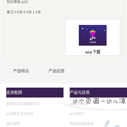
防水等级
ip20
备注
0.6
米
0.3
米
1.2
米
app下载
产品特点
产品应用
走进乾照
产品与应用
亚博全站安卓版的简介
led芯片系列
yb体育官方的文化
led外延片
组织架构
砷化镓太阳电池