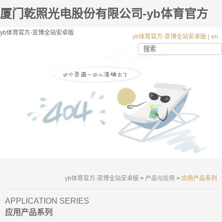
厦门乾照光电股份有限公司-yb体育官方
yb体育官方-亚博全站安卓版
yb体育官方-亚博全站安卓版
|
en
yb体育官方-亚博全站安卓版
>
产品与应用
>
应用产品系列
APPLICATION SERIES
应用产品系列