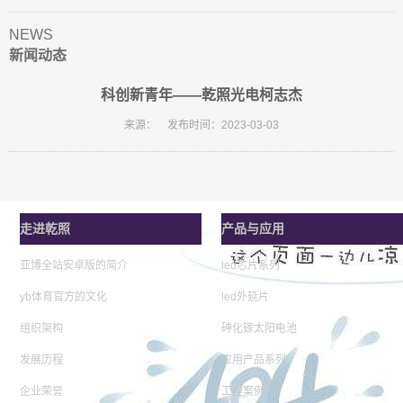
NEWS
新闻动态
科创新青年——乾照光电柯志杰
来源：
发布时间：2023-03-03
走进乾照
产品与应用
亚博全站安卓版的简介
led芯片系列
yb体育官方的文化
led外延片
组织架构
砷化镓太阳电池
发展历程
应用产品系列
企业荣誉
工程案例