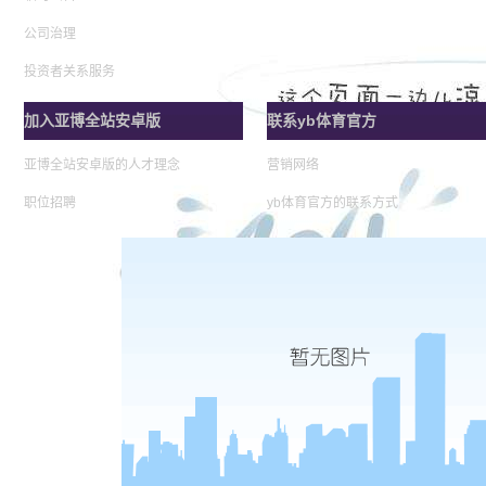
公司治理
投资者关系服务
加入亚博全站安卓版
联系yb体育官方
亚博全站安卓版的人才理念
营销网络
职位招聘
yb体育官方的联系方式