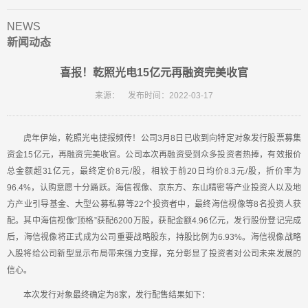
NEWS
新闻动态
喜报！乾照光电15亿元再融资完美收官
来源：
发布时间：2022-03-17
虎年伊始，乾照光电捷报频传！公司3月8日已收到向特定对象发行股票募集
资金15亿元，再融资完美收官。公司本次再融资受到众多投资者热捧，有效报价
总金额超31亿元，最终定价8元/股，相较于前20日均价8.3元/股，折价率为
96.4%，认购意愿十分踊跃。海信视像、京东方、东山精密等产业投资人以及地
方产业引导基金、大型公募私募等22个投资者中，最终海信视像等8名投资人获
配。其中海信视像“顶格”获配6200万股，获配金额4.96亿元，发行股份登记完成
后，海信视像将正式成为公司重要战略股东，持股比例为6.93%。海信视像战略
入股将给公司新型显示布局带来强力支撑，充分彰显了投资者对公司未来发展的
信心。
本次发行对象最终确定为8家，发行配售结果如下：