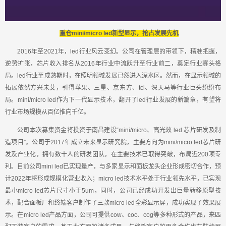
重仓mini/micro led新型显示，抢占发展先机
2016年至2021年，led行业风云变幻。公司在管理层的带领下，精准把握，
逆势扩张，芯片收入排名从2016年行业中流跃升至行业前二，奠定行业寡头格
局。led行业至成熟期时，在照明领域发展已然进入深水区。然而，在显示领域的
拓展依然方兴未艾，引得苹果、三星、京东方、tcl、深天马等行业巨头纷纷布
局。mini/micro led作为下一代显示技术，翻开了led行业发展的新篇章，有望将
行业市场规模从百亿推向千亿。
公司本次募集资金将投资于南昌建设“mini/micro、高光效 led 芯片研发及制
造项目”。公司于2017年成立未来显示研究院，主要方向为mini/micro led芯片研
发及产业化，拥有数十人的研发团队，在主要技术已取得突破，布局近200项专
利。目前公司mini led已实现量产，与多家显示和面板龙头企业形成密切合作，预
计2022年将形成规模化营业收入；micro led技术水平处于行业领先水平，已实现
最小micro led芯片尺寸小于5um，同时，公司已经成功开发出巨量转移原型技
术，配合面板厂和终端客户制作了三款micro led全彩显示屏，成功实现了效果展
示。在micro led产品方面，公司可提供cow、coc、cog等多种形式的产品，来匹