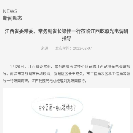
NEWS
新闻动态
江西省委常委、常务副省长梁桂一行莅临江西乾照光电调研
指导
来源：
发布时间：2022-02-07
1月29日，江西省委常委、常务副省长梁桂带队莅临江西乾照光电调研指
导。南昌市常务副市长胡晓海，新建区区长王成久，市工信局及区科工信局等领
导一行陪同调研。江西乾照光电总经理刘兆陪同接待。