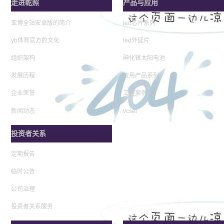
走进乾照
产品与应用
亚博全站安卓版的简介
led芯片系列
yb体育官方的文化
led外延片
组织架构
砷化镓太阳电池
发展历程
应用产品系列
企业荣誉
工程案例
新闻动态
vcsel
投资者关系
定期报告
临时公告
公司治理
投资者关系服务