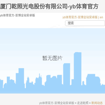
厦门乾照光电股份有限公司-yb体育官方
yb体育官方-亚博全站安卓版
yb体育官方-亚博全站安卓版
|
en
yb体育官方-亚博全站安卓版
>
走进乾照
>
新闻动态