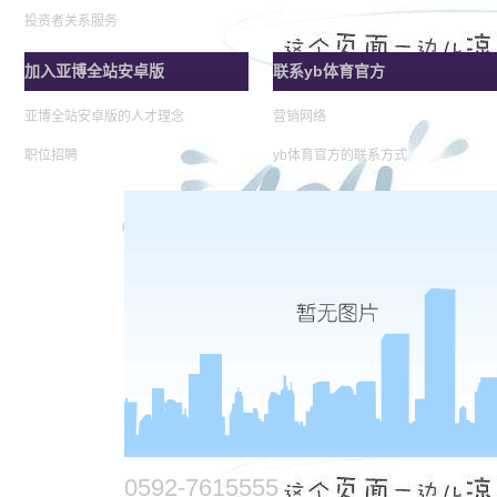
投资者关系服务
加入亚博全站安卓版
联系yb体育官方
亚博全站安卓版的人才理念
营销网络
职位招聘
yb体育官方的联系方式
0592-7615555