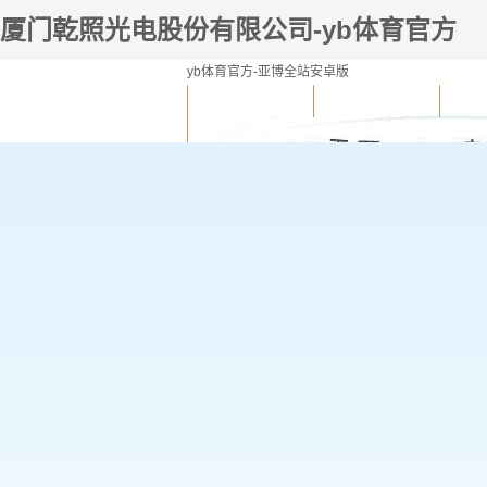
厦门乾照光电股份有限公司-yb体育官方
yb体育官方-亚博全站安卓版
yb体育官方-亚博
走进乾照
产
全站安卓版