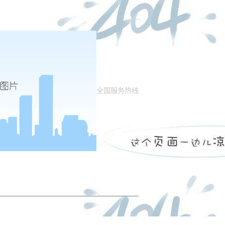
全国服务热线