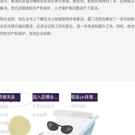
座谈中，蔡海防总裁对傅院长的到访表示感谢，他谈到，乾照光电得到了市、区两级法
解决。双方还围绕知识产权保护、人才保护等问题进行了座谈。
傅院长谈到，现在全市上下都在大力加强营商环境建设，厦门法院也推出了一系列创新
企业在法律方面的需求，征求对法院工作的意见，进一步改进和提升工作。同时，他也
的知识产权保护，支持企业创新。
资者关系
加入亚博全站安卓版
联系yb体育官方
期报告
亚博全站安卓版的人才理念
营销网络
时公告
职位招聘
yb体育官方的联系方式
司治理
资者关系服务