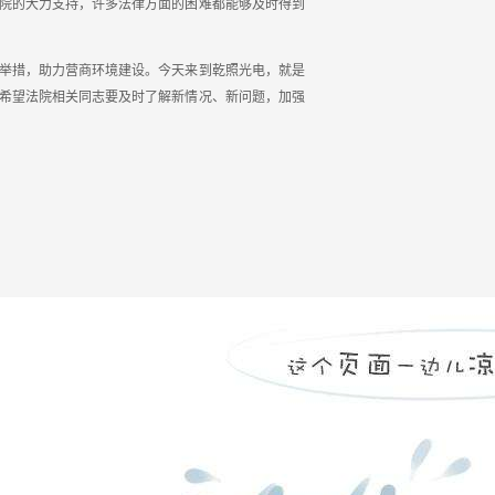
院的大力支持，许多法律方面的困难都能够及时得到
举措，助力营商环境建设。今天来到乾照光电，就是
希望法院相关同志要及时了解新情况、新问题，加强