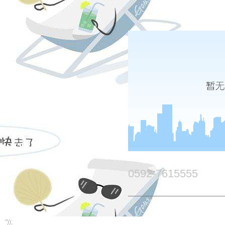
0592-7615555
"));