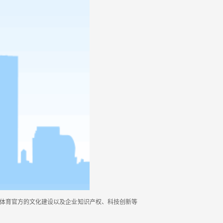
b体育官方的文化建设以及企业知识产权、科技创新等