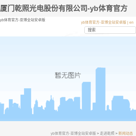
厦门乾照光电股份有限公司-yb体育官方
yb体育官方-亚博全站安卓版
yb体育官方-亚博全站安卓版
|
en
yb体育官方-亚博全站安卓版
>
走进乾照
>
新闻动态