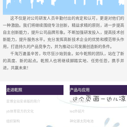
这不仅是对公司研发人员辛勤付出的肯定和认可，更是对他们的
一种激励。我们将继续围绕专注创新，精益求精的原则，进一步提高
自主创新能力，提升公司品牌形象。不断加强研发投入，提高技术创
新能力，提升服务水平。充分发挥高新技术企业的优势和模范带头作
用，打造持久的产品竞争力，并为推动公司发展创造新的条件。
千淘万漉虽辛苦，吹尽狂沙始到金。如今乾照的团队，站在了新
的高度、新的起点。乾照人也将继续脚踏实地、任劳任怨，携手并
进，共赢未来！
走进乾照
产品与应用
亚博全站安卓版的简介
led芯片系列
yb体育官方的文化
led外延片
组织架构
砷化镓太阳电池