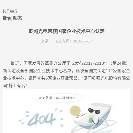
NEWS
新闻动态
乾照光电荣获国家企业技术中心认定
来源：
发布时间：2018-07-17
最近，国家发展改革委办公厅正式发布2017-2018年（第24批）
新认定及全部国家企业技术中心名单。此次全国共认定112家国家企
业技术中心，福建省共6家企业获此荣誉，“厦门乾照光电股份有限公
司”榜上有名！