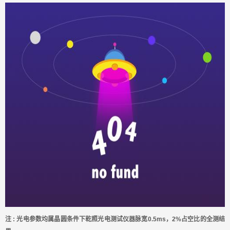
注 : 光电参数均属晶圆条件下乾照光电测试仪器脉宽0.5ms，2%占空比的全测结