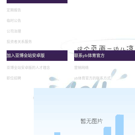
定期报告
临时公告
公司治理
投资者关系服务
加入亚博全站安卓版
联系yb体育官方
亚博全站安卓版的人才理念
营销网络
职位招聘
yb体育官方的联系方式