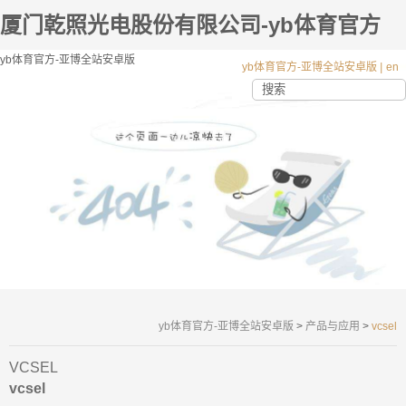
厦门乾照光电股份有限公司-yb体育官方
yb体育官方-亚博全站安卓版
yb体育官方-亚博全站安卓版
|
en
yb体育官方-亚博全站安卓版
>
产品与应用
>
vcsel
VCSEL
vcsel