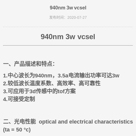
940nm 3w vcsel
发布时间：2020-07-27
940nm 3w vcsel
一、产品描述和特点：
1.中心波长为940nm，3.5a电流输出功率可达3w
2.较低波长温度系数、高效率、高可靠性
3.可应用于3d传感中的tof方案
4.可接受定制
二、光电性能 optical and electrical characteristics
(ta = 50 °c)