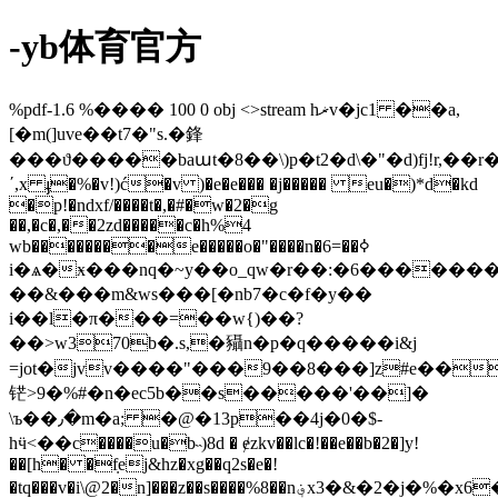
-yb体育官方
%pdf-1.6 %���� 100 0 obj <>stream hޜv�jc1 ��a,
[�m(]uve��t7�"s.�鋒
���ϑ�����baաt�8��\)p�t2�d\�"�d)fj!r,
΄,x ֈ�%�v!)ć�v )�e�e��� �j����� eu�)*d�kd
�p!�ndxf/����t�,�#�w�2�g
��,�c�,��2zd�����c�h%4
wb��������e�����o�"����n�6=��ߦ
i�ѧ�ӿ���nq�~y��o_qw�r��:�6�������
��&���m&ws���[�nb7�c�f�y��
i��l�π���=��w{)��?
��>w370b�.s,�䝕n�p�q�����i&j
=jot�jvv����"���9��8���]z#e��ǆ3�ޤkp�jña��i���
铓>9�%#�n�ec5b��s�����'��]�
\ъ��٫�m�a; �@�13p��4j�0�$-
hӵ<��c����u�b˵)8d � ɇzkv��lc�!��e��b�2�]y!
��[h� �݂fej&hz�xg��q2s�e�!
�tq���v�i\@2�n]���z��s����%8��n؋x