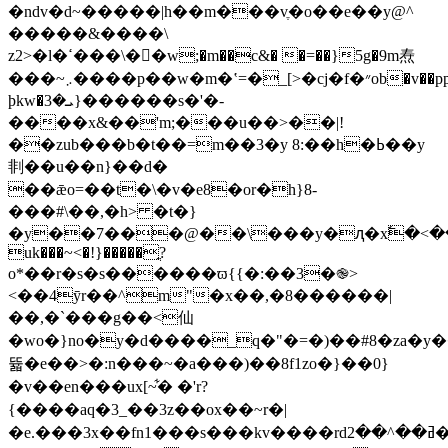
�ndv�d~�����|h��m���vֶ�o��e��y@^
�����&����\
z2>�l�ߵ���\��ٌw;�m��c&� �=��}5g�9m焘
���~܇����p��w�m�ʽ=�_[>�cj�f�״ob�v��ppos��;�vegs�2
þkw�ܝ�3}������s�'�-
����x&��'m;���u��>��|!
��zub���b�t��=m��3�y 8:��h�ߕ��y
剕��u��n}��d�
��ǣo=��t�\�v�e8�or�h}8-
���#\��,�h> �t�}
�y��7���@��\���y�ԯ�x߱�<��
uk���~<�!}�����ֳ?
o*��r�s�s������ϖ{{�:��3�֎>
<��4ӯr��^m"�x��,�8������|
��,�`���g��<仙
�wo�}no�y�d����_q�"�=�)��#8�za�y�
뜗�e��>�:n���~�a���)��8f1zo�}��0}
�v��en���ux[~͋� �'r?
{����aq�3_��3z��ox��~r�|
�e.���3x��fn1���s���kv����rdߥ��^��2�nam���$(�l�<[����g���n��������*����ْe_ڼs���i&g�=5�>�l6����fc�:�3-