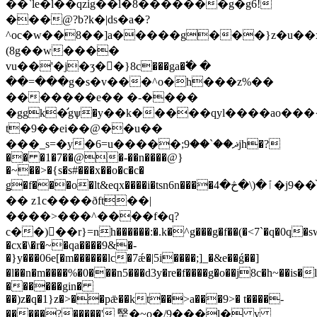
��`le�l��qzig��l�8�������g�g6!
���@?b?k�|ds�a�?
^oc�w��8��]a�����g���}z�u��x
(8g��w����
vu��'�j�ӡ��}8c���ga�߱� �
��=���g�s�v���^o�h���z%��
�������e�� �-����
�ggk�̛gѱ�y��k�����qyl����ao���
t�9��ei��@��u��
���_s=�y�6=u�����;ޛ��`��9jh�?
�� �1�7��@�-��n����@}
�~��>�{s�s#���x��o�c�c�
ǥ
�f���o�lt&eqx����i�tsn6n����ٱ�(\�څ�4�j9��֨��۠��g6��l,�<�q��v3ڀ�>v�m��ͳk��?
�� z1c����ðft
��|
����>���^����f�q?
c��)�ْ�r}=nh������:�.k�^g���g�f��(�<7`�q�0q�sw�
�cx�\�r�~�qa����9&�-
�}y���06e[�m������lc�7ǽ�|5i����;]_�&e��ǵ��]
�l��n�m����%�0���n5���d3y�re�f����g�o��j8c�h~��i
������gin�
��)z�q�1}z�>��pǣ��kt��>a���9>� t����-
�����?�����' 㙠�~o�/9���l� v