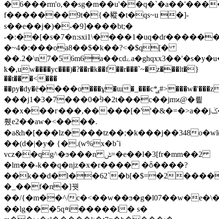
�6���rm'o,��sg�m�
�u'��q�`�a��'����
f�������9t�{�豵�t�qs~u �]-
s��e��j�)�-�9]����bt;�
-�:��[�s�7�n:sxi1\����1�uq�dr���
�~4�:���oa8��$�k��?<�$q[�
��.2�\n7�56m6a��cdےa�ghqxx3��'�s�y�u�a��:�b-
ҟ�,uw����yc���)�?��r�k��f��r���`~�z���lt�}
��t�� �<���
��py�dy�ё����o���ұ�ɯ�_���c*̳,#>���w�'���z�
���j1�3�7���0�֜9�2t���c��jmϰ@�릩
��x���г���,�����[�''�&�=�>a��jݢ�n?>���a�l<�f9i�gw�
휐e2��aw�<����.
�a&h�[���lz����tz��;�k���j��348o
��(d�|�y� {�.(w%x�b˜i
vcz��qg^�ϧ���n ݰ=�e��l�3[fr�mm��2
�lm��-k��q�njz�x�r���� �ȭ����?
��k��d�l��62`�b[�$=�2����
�_��f�n�]꿧
��/{�m��^/c�<��w��ϧ�g�l07��w�e�
��lg���5q☆i�����l� s�