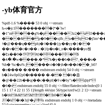
-yb体育官方
%pdf-1.6 %���� 53 0 obj <>stream
hޔs�jc1��������]*�`lw!
�1"m���g%�p����3z2̠�al3���
���&�p�9��xjfhٳu�bjf2�j5m^����۴=^��r���5�y)?
˦�@���q��ph)�ۥl���}jy��yy�{�\�
��v��c�:t��ۀ:�}fp�n�i_n�c����yo풵
�էx��9�? #(l�����$
�۸�.�w����,�*7k�y��b�å7_���a�
%b� %c�a% ʃ����vi�f�)h�ͱ��d��_b0?
�z���� �:��� endstream endobj 54 0 obj <>stream
h�24w0p02p0�t���� �-�� �b�좁
�@��22b��q(��c��pf(�9 e�by"s�ʐhʈ4*
�6�s endstream endobj 55 0 obj <>/filter/flatedecode/index[0 1
15 1 17 4 22 11 55 1]/length 44/size 56/type/xref/w[1 2 1]>>stream
h�bb&&s&f�h0���
.�k�i�3@�ݸx endstream endobj 1 0 obj <>/metadata
52 0 r/ocproperties<><><>]/on[45 0