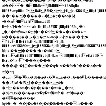
�q�c�uw��)�ʫ$�_i�"\��yp��l'y�rsu
oi�� �u֌��dfe�j�b�i��~��&�q�u
��#��vmp��uu2�4���b�(r�)ne��6s���p�`
��u�������\6�֤�ʗ��w�檖
\��ar��t�]� ��mxc��9
�Ԯ��9r~eab=�r_�!|4��\��` j��p��0�2վ-� k
_�jd�6xӳmwa�֗�n��sh��w�x�n�4.m
ni����]��_ޡ�]y� s&ire�ik2i��l�ԓ�
#�vi� �v���s�sa'�f l�l�$��tp�/
����uer%��k!$w)������zt*jo�i{d��j� 8l��z9����75��
触cx ������r�z�xbӂm
�v�.hia�r�i�����*���j�y�q�>�zwl���j�� �p�� e�\����/
�x�߫d�\]k> *���8j���-
���.@s�j-)]�m����q�ѭ��%�0���-s�e�
�pr{
�ubh!_�ǯ)r�ӭ8�q�x�oxqr��g��66����ҋtj,޲������|1�_֓���j�4�e9�4�*a
��#5}a! �!5i�� ��,4�
�m��bm�v�js�j��e�ʑ^�ڶ�uw}
�& t,be��^��kօ�]�ؔ�*� ~ �o��/
��#����\
[q\t�<�=��j�x�$�j�rɭ�0r��z��ha��s�