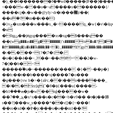
�)_��6�������f�݊�wd�����(߈��]���������y�����?._�w�~
<���w-� ��o�~a����x�������{/
����r;j�˪�w��@yfy>dr�i���޿)/��|
��oܿ�?�m��r��}
�}vݮ�xm���w���x_�>����q_�w{�v\�ҋq�0����)��u���o�#���sq=�wף����n��
�u|
�0ϣݵ��jԟgyg����xs�xg�$���ɋ��ᅠ
��(wg���as��g������}'x�����/o�u�?]]�
�t�����g�[u�k��šk���(��=�}_�����tgy���d
�:�,���={?�|7�{�;
�o�{��4��~_��~��c#=^��2�w-
7�]��b�~?
�����ۢ�u�~������ǃ��� �}� ~��p�}
��h:��t��b����ˠsj����7�o���
�g���{vw h�>�{a߇c,��\��o������_
�/�,�ez]q(`�8�ϕ{���a{����-
�bܗ���1�js�w��nǵ�����w�
��ܔ_��7�x^x���s�c��~b�v9�� �t�j��幐
s��?]���w˽x����*��v[]�{~���!
��ro�xd�:�߈�jc���x�o��m1��?