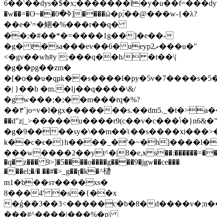
6��'��dys�$�x;�������l�y�u��f=���dyv�sh�z
�w��=�ʘ~��ߢ�0]����ӹ�p;֘��@���w-{�λ?
��e�'=�鲴�%���r��q�
��;�#��*�=����1g��]�e��-
�g� t�sa���ev��6� ueypދ2���u�"
<�gv��wh#y ;���q��h/ �t��\|
�g��pg��zm�
�[�o��u�qҏk��s����l�py�5v�7����s�5�������n��
�| }��b �m.�ǉ��q����\&/
�gw���;�;��m���rq�%?
��۳`jo=v�l�gx�������s.��dm5._�t�>a���
��d"z|_>�����u����r9(c��v�c���ݴ�}n6&�"ݭ1eeڨc�����2e,�ᗜ;�o?
�g�9����sy�\��m��ʅ��s����xi���>�
k��c�ϵ�}h����_�'�~�h]����l�ĵ
���w����2��yt^�|8�e,ӿ s��:������=��
�q� z��� 9>]�5����o����g����9�jgw��ce
���
���el;�/� ��#̛�>_g��ɽ�k�^㯾
m1�b��sт����xs�
8���4' �s�{��x
�ǵ��3��3<�����c�b�8�d����v�;n�
���#^����|���%�p\