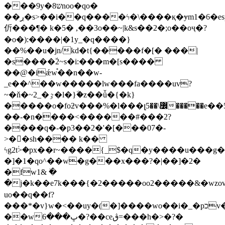
���9y�ש8noo�qo�
��ڔ�s>��i��q����ϟ�\����қ�ɏm1�6�esp���0n�z�����mk�y�8�w�m�'�u�^6����=�gl��v���y
伒���¶� k�5� ,��3o��~|k&s��2�;o��oҷ�?
�o�):����|�1y_�q����}
��%��u�jn/kd�t{�����f�[� ���|
�s����٘2~s�i:���m�[s����
��@�iǽw֯��n��w-
_e��^��w�����lw���fa����uv?
~�ň�~2_�ٷ�l�}٘�z��ǚ�{�k}
�����o�foƻv���%�l���լ߼\��5�����e��5�ŗ�����
��-�n����<������#���2?
����q�-�p3��2�'�[���07�-
>��ُsh���� k��
ϟg2tؙ>�px��r~����{_$�q�y����u���g�
�]�1�qo^��w�g���x���?�|��]�2�
�fw1& ߳�
�j�k��e7k���{�2�����oo2�����&�wzovg�޳(m��9�����q��@�e�ij����p��g
uo��q��f?
���*�v}w�<��uy�(�]����wo��i�_�pכv�li����4h�9�dyt�f:��oj�q�i����}
��wڀ
���6�?��ceڨ=���h�>�?�