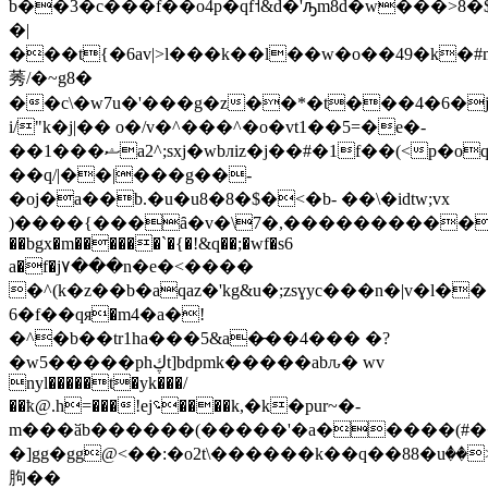
b��3�c���f��o4p�qf˦&d�'ԡ
m8d�w���>8�$
�|
���t{�6av|>l���k��l��w�o��49�k
莠/�~g8�
��c\�w7u�'���g�z��*�t���4�6�
i/"k�j|�� о�/v�^���^�o�vt1��5=�e�-
��1���ޝa2^;sxj�wbлiz�j��#�1f��(<p�oq��b�g�r����=��6n��4>�z�
��q/|��|���g��-
�oj�a��b.�u�u8�8�$�<�b- ��\�idtw;vx
)����{���ȃ�v�\7�,����������`ۅw��֬�p��y�c���'m�y^�#
��bgx�m������`�{�!&q��;�wf�s6
a�f�j۷���n�e�<����
�^(k�z��b�aqaz�'kg&u�;zsɣyc���n�|v�l��
6�f��qя�m4�a�!
�^�b��tr1ha���5&a�̵��4��� �?
�w5�����phڮt]bdpmk�����abԉ� wv
nyl�����t�yk���/
��ҟ@.h=���!ej؝����k,�k�pur~�-
m���ӑb������(�����'�a�����(#
�]gg�gg@<��:�o2t\������k��q��88�uٝ��>
胊��