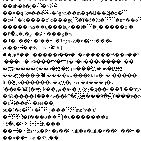
��ub�h�j��>?
��=�q_k=��d~�^g>n��m�q��ُ�2|�x�
�cv�'e����c}c���gq�ׂf�f�λt��қ=��oӷ��
�����{ѣs��q���hq>��t��˳�|����o`�|
�۶�k�,�p_�s ���g�w
�,f�=���f���1oڗqހy,�o�r���-
yo���aβ6y[_kx�2# }
���gqr֖8��ے�����ι��t�u�g�����%��o��?
[���q}�b%����}�7�o���z����;t��|
� >����\)��u��po��� �ms�|
��:i����׻l����xw���ݳ8zfu�c� �����
$?�k������3�o�; ~vq�rt���q�y-
`��a�8@[�=k��ڞ�a~�{�g��4��ߟ��my�
�4&����މ>���1��k՟����9�0���e�c�<3x�/h�<��
�a��n�ses��j|ׁ
ou�]�c�>�j���mz{v� t/
��f���o��|�o�������u|
ո$�c� dv���
���8śx�[�s��ǌf�g�mh�v�����
��n��ϭp.�6?g��|