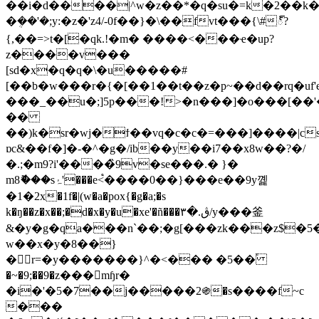
��i�d����|^w�z��*�q�su�=k�2��k
�ܴ��'�;y:�z�'z4/-0f��}�\��fvt���{\#్?
{,��=>t�[�qk.!�m� ����<���ҽ�up?
z����v���
[sd�x�q�q�\�u�����#
[��b�w���r�{�[��1��t��z�p~��d��rq�uf
���_��u�;]5p���!>�n���]�o���[��'�:g8����
��
��)k�sr�wj�ϯ��vq�c�c�=���]����|c
ɒc&��f�]�-�^�g�/ib��y��i7��x8w��?�/
�.;�m9?i'����̏9v�se���.� }�
m8ޮ���sۂ'���e<֩����0��}���e��9y꼝
�1�2x�1f�|(w�a�pox{�g�a;�s
k�ŋ��z�x��;�d�x�y�u�xe'�ñ���۳�.ڨ/y���釜
&�y�g�qa���nˋ��;�g[���zk���z$�
w��x�y�8��}
�۱ۘr=�y�������}^�<��� �5��֕
�~�9;��9�z���mɧr�
�i�'�5�7��j�����2֍�s����f~c
���