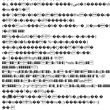
�q_����k#����=����yڝti�:ɓ�����xh��/
�ow��!}�
��^2��v�h��i�����8\w�r���e�
��z�x��g=�n�����{�k
z���.ω1v���szs�b�ʽ�o���y<�_i{�yo��
f�ο�� ���!
��p��uǘa92��f<��z�k�e˂�s�x��}
��d�$z���� %=�a�x�q����}
��n�ig��������p�fڑ�l� ��x�
e�s=�������oe|����s�v��|
�<׀���k8cq#y��;ɉ���-� ^
�������lz���ľ��e?¥�ʴ�}*mdu �o);��
���(���ey������7}
��p'=vq�]�)�ɇ]�q��u6�5��x_�c�~�e���9�f��dk�uj[�v��
�����y�);x��}��*\��2�yoq\���y\l;��8�y���e��:�"�,~dl!
�h���}���:�c�w��x�i0h��r��v�`��y��5ںߘ
�����vˎ2~p^\jy~�9�_�:�*c�t�ul�p��yem�2=��s����l���p8�]����u��
���3��7�g<�|}g��-
�q޶t��%��o�ǚ�}���%�,g��sy��.�
�#�m��u��"��vu�,'y���i��%�ϋ>)|
��-