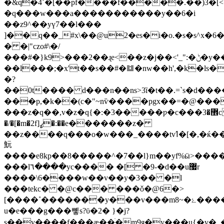
�&q�4ߵ�[��pf����f�����.��)3�[<��rky
�q���w���a�����������y��6�i
��z9^��yү7��l���
]��q��_#x\��@u2�es�i�ο.�s�s^x�6
� �|"czo#\�/
���#�}k9>���2��ɻe<��z�j��<'_":�ݨ�y��w��n��s��^��uw����r�'k\�2�p�k��k��?
��l���;�x't��s��#�䷻�nw��h',�k�ls�
�?
��0t���� d���n��ns>3ȉ�t��.=`s�d����
���p,�k��(c�"~nѷ����pgx��=�@���
���z�q��,v�z�q{�:�3�����ƿ�c���޾�3c�<����|
�/�[�m�2f]ߨ�:��e�������z�
��z����q���o�w���_����tvߗ�[�,�ќ����xn���s��ɘ�>��.�os�_.ʘ4�[�n�x���<�6�ַ�
魭
����e8kp��8�����^�7��l}m��yf%ӹ>����
���l٦����yc���� �[ �9-�d
��u޷r
����\6����w��v��y�3�� �l
���tekc� �@c��� ���ǒ�@6�>
[����˚�������y���v���m8~�ۓ����ge~lz�9ҕ�4�ϟc����8^��
u�e���g���뼿s?ϋ�2� }�j?
s��v����f���ӕ��ׄ�m9я�y���u{�v