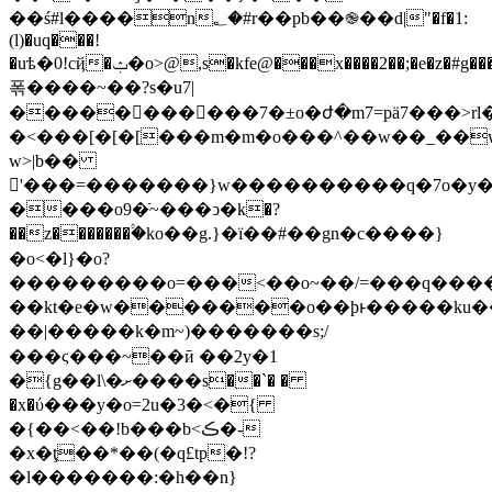
��ś#l����n؂�#r��pb��֎��d|"�f�1:
(l)�uq���!
�uѣ�0!cҋ�ݑ�o>@,s�kfe@���x����2��;�e�
z�#g��
폮����~��?s�u7|
�����������7�±o�ժ�m7=pӓ7���>r
�<���[�[�[���m�m�o���^��w��_��wd
w>|b��
'���=�������}w����������ԛ�7o�y
����o9�ֿ~���ͻ�k�?
��z�������۟�ko��g.}�ï��#��gn�c����}
�o<�ӏ}�o?
���������o=���<��o~��/=���q���
��kt�e�w�������o��þͱ�����ku�
��|�����k�m~)�������s ;/
���ϛ���~��ӣ ��2y�1
�{g��ӏ\�ށ����s��`� �
�x�ύ���y�o=2u�3�<�{
�{��<��!b���b<ڪ�-
�x�ţ��*��(�q£tp�!?
�l�������:�h��n}