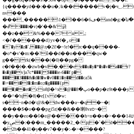
{q����yd��:��u�,\k��t����v�j�ч_܇x.�&�n��`�*��ō?
nv���
���_�����\1�ǐ��
�ߝ���t�v)�'��&'긁
��z�� &%���7 u,;
<�ѓ������d}yv�f�ۄol�
�`�y�z�`,��@ӆ�2ϊ!�~!e!�rc��q����-
�o*�v'�m:��?û��d��n����qw�
g��jrk(���(�0|��pg�
ϵ�f��l�.�zwb�vl�܂��ee��u�y�*�s�v�a��r?
�s�)|��v]a7c*���] $���ie-6��f p�.
�����3���&�d�f�w�v0��1�ʊ��d��ca5k
�\=��t�f�:�m�o;r�g����{p
���)��et� co8β�^x�@��پ�8o��p�z9t���y���m�p��1c����g�}/
��^�ŉj�8|�e[{vd�w:
s�~n�d�\@&�dw���a~�q�~�|
����$�o���pڃi5z|��&��㻝8vƶס~�
��y��eo��ŝ�e@�����h=n��o�>���1ש4�@�֕<��^�c�ڮ��n�|
�yص�:���m_�����2_�/pj�`�d���.]���yz�t�y�&
�2h��41�ș��v7��y�:-�>����?