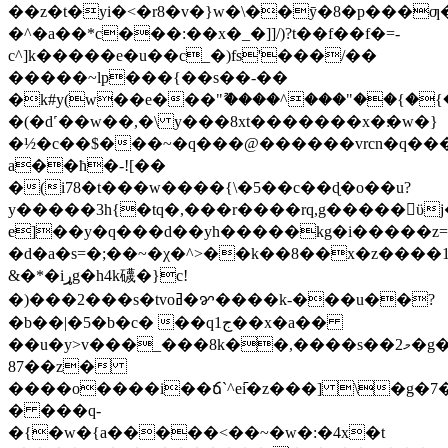
��z�t�yi�<�r8�v�}w�\��ӯ�8�p���ƣ
�^�a��*c���:��x�_�]]/)?t��f��f�=-
c^]k�����e�u��c_�)fs'���/��
�����~lp���{��s��-��
�k#y(w��e���"ޫ����^���"��{�{
�(�d˹��w��,�\ y���8xt�������x�׃�w�}
�½�c��$���~�q���@������vrcn�q��
a��ħ�-![��
�(i78�t���w����{\�5��c��ɖ�o��u?
y�����3h{�tq�,���r����rq,g�����ϋj�2�gރ�i�
e]��y�q���d��yh�����kg�і�����z=/c���l
�d�a�s=�;��~�χ�^>��k��8��x�z����1
&�*�iړg�h4k礣�}c!
�)���2���s�tvoߥ�ꨌ����k-���u��?
�b��|�5�b�c� ��q1ج��x�a��
��u�y>v���_���8k��,����s��2މ�g��������u�h��_/cn��\
87��z�
����o����i��ճ`^e߫i�z���] \�g�7�
� ���q-
�{�w�{a�����<��~�w�:�4x�t