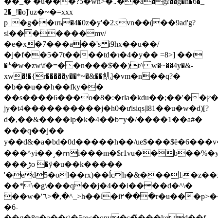
��_� �u���?5�wh>�܅��a�gɾ��g�h�6�_
2�_!�o]'uz�~�=xxx
p_�g��uъ�4�0z�y'�2ػvn��(��9ad'g?
sl�������mv/
�e�x�7���a��'s i9hx��u��/
�j�f��5�7t����td�ι�4�y�� =8>] ��t
�ܑ�w�zw\f�=��n���$҄��)t^ w�~��4y�&-
xw�!�{r�����y��*~�&��䶿]�vm�n��q?�
�b��u��h��fky��
��s����6���o�8�:�rla�kdu��;��'��ץ�
jy�t4����������j�h0�ưisiqs|l81��u�w�d)[?
d�,��&����lp�k�4��b=y�/����1��a#�
���q��j��
y��d&�a�bd�0d�����h��/ue$���$ĕ�6���v�
���^yi��˼�ՠi���m�$r1vu��b��%�y
���ڑo �ӱ�u��k�����
'�ed5�ol��rx)��ĺch�&���1�z�
��*\�ǥ\���q��j�4��i����d�^\�
��w�ʹ٦>�,�^_>h��l�i٢���r�u���p>���։2�f��i�������lvv��c��
�6-
��g�8q�a��s\�5ow�opv�s�̃���ked��f.