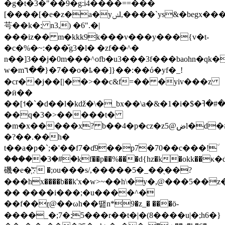
�g�t�3�"��9�g:i4����==���
[����[�e�z�a�yݭl,����`ys&�begx�����4�~r��u�gxn
芌��k�; n3,) �6".�|
���iz�� m�kkk9k���v���y���{v�t-
�c�%�~:���̌g3�l� �zf��^�
n��]3��j�0m���^ofb�u3���3f���baohn�qk�
w�m٦��}�7��o�ҍ��]}��:��ό�yf�_!
�cr��j��[|��>��c&f=�� �yiv���z
�ӥ��
�#�ߔ���y{`�
��q�3�>�����t�
�m�x�����x? b��4�p�cz�zض@5l�d�#c��-
�?��.��h�
t��a�p�`;�'��f7�ɗ9��p7�70��c���!٘
�����3�#�kf��p��%���d{hz�k�okk��κ�d�:vr9�{��ڹ
磯�e�҉"' �;ou���s/,�����5�_��֖��?
���hx����b��k'х�w>~��h\�y�,@���5�
�� ����i���;�u����^�
��f��ɽ@��ωh��땚n*9�z_� ���ӧ-
����_�;7�;5���r��t�|�(8����u|�;h6�}