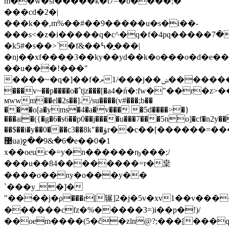
m��w�sl�����k�t7=�b����;�
���cd�2�|
���k��,m%��#��9�����u�s�i��-
���s<�z�i�����q�c^�q�f�4pq�����ߒ���7\�k�}zv=-
�k5#�s��>`�f&��߆��̱��|
�nj��xf����3��ky��yd��k�o���o�d�e��
��u���!���"
����~�q�]��f�ލ�/1��j��ݭ�������m�mtr������=sf���vv~
���v~��p����o�ˆtjz���[�а4�ń�:fw�"��r�
мwwm��el�2s��]./su����(v#���;b��
���o[a�yms�4�a�v��� �5d����>�}
���ai�({�g�6�s6��p0��j����u���7���5no]
�cf�n2y�
��$��i�y��0���c3��8k"��ۋr��c��[������=����m��s?
޹ua)ջ��9&�6�e��0�1
x��oeuc�=y�n������ҧ���;/
���u��84��������=r�枽
����o��ny�o���y��
`���y_�]�
"����j�ρ���r[辗]2�j�5v�xv1��v��
������cfz�%�����3=)i��p�!)/
��oem����(5�č�zln@?;���[���