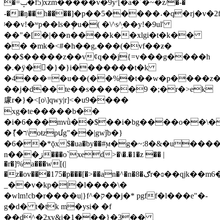
֕�=ݒ�f5)xzm�����v�9y׳[�a�΄�~�z/�-�
-�l�ŋ��h����]�p��5�����˔�q�rϳ�v�2
ʲ��v!�ʷp��ls�݄�u�( �\^s^̗��y!�9ul'
��"�[�|��n����k��xlgi�t�k��
�� �mk�<#�h��g,���(�vf��ƶ�
��$�����z��vȼq��j{=v���g����h
�.�ÿ��}�}i�������t�k
�4���=�u��(��%�
t��w�p����z�
��j�d��te��s�����9 �;�r�>ek
豦r�}�<[o\]qwy|r]<�u9����
xg�te�����b��
�i�6���mvǜ��$��i�bg����o��\�
�ާ{�ר\oŧzpմg"��|gwǰb�}
�6��*ǭx$�ua�by��#ϻ�g�~:8�&�u����
n���ڗ���o`xed>�\�.�1�z �� |
�r�]%a���w[(|
�z�ov���175�p���[�>��an�^�n�8�ګr�ɞ��qjk��m6��ҳ��r�%�ⱦg���8u��(���
_��v�kp�|�l����\�
�wlm!cb�r����u|}f^�ק��j�* pgff�l���e"�-
g�d� t�tk m�yѕi� �f
��d^�2xv&j�1���}�3��