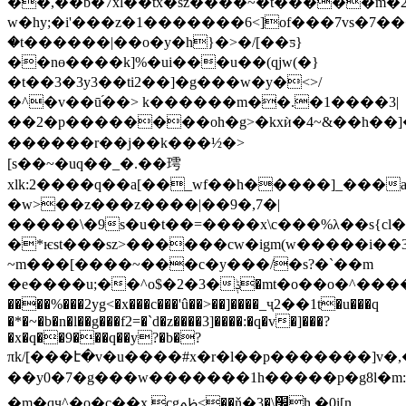
��,��b�7xl��tx�֗sz����~�t�����m�2�
w�hy;�i'���z�1�������6<]of���7vs�7�
�t������|��o�y�h}�>�/[��ƽ}
��nɵ����k]%�ui���u��(qjw(�}
�t��3�3y3��ti2��]�g���w�y�<>/
�^�v��ū֜��> k������m��.�1����3|
��2�p��������oh�g>�kxѝ�4~&��һ��]
������r��j��k���½�>
[s��~�uq��_�.��㻬
xlk:2����q��a[��_wf��h�����]_���a
�w>��z���z����|��9�,7�|
�����\�9s�u�t��=����x\c���%λ��s{cl�����.��e
�*ѥst���sz>������cw�igm(w�����i��3ܯ�6����
~m���[����~���c�y���/�s?�`��m
�e����u;��^o$�2�3�ݙ�mt�o��o�^����qi�s�>;.��4��c��q����qt.
����%���2yg<�x���c���'û��>��]����_ҷ2��1t�u���q
�*�~�b�n�l��g���f2=�`d�z����3]����:�q�v�]���?
�x�q��9���q��y?�b�?
πk/[���է�v�u����#x�r�l��p�������]v�,�[
��y0�7�g���w�������1h�����p�g8l�
�m�qҷ^�o�c��x.cgﲹ<��ň�׬\�3h �0i[n