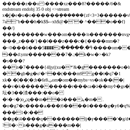
�����z��o \����xz���8?�����/б�&
endstream endobj 35 0 obj <>stream
x�̝[�e�u�o������ܾ������{zf<3=3������v
7a"b���h�k$$ސxh$@�`� ^��
�o��f}
��/}
���������w���om����/n�������nvg�
���_z���'}��l���z���c�{����mm�?
�<0���6���ߟ�.�����2����5����om��xv����r�5n^
i��d:ymr�������7�.;�k�w�>�k?
�s���?
��n�7����{4ljy((xu�*'&�g�������o�ls�6��(�m
��gb�g�o'�^��(���m9 g��i�q7�1
xk� �[��¦�;h�6r8ݔom�om��mybs~vs�ok��(�|
��v�k����������r���ca�ӛ��myߦ�gs��w7
坛�3��渿���:��o�
�\�<�)oڔ;q��m��ӛ���ܔ�m�۔
�o�g7�c����ѧ���|6����ϋ����g�y6�q%`v
���1�:��
��g�|4����q�������ǉ�ϝ����'�g/d�*��|es~ssn
?0�>n���g�u���m��|