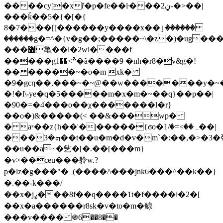
����cy]�xř�p�fe��ŀ���2ڼ-�>��|
���ǩ��5�{�[�{
8�7���[[������y����x��ٳ������ٛ
������g�=^�{v�g��;�����~\�z�)�uǥ��
���߻亀��l�2wl����f
�����gׯ>��1�ã����9 �nh�r8�v&g�!
�� �����~�o�m xk�
�9�gcη��,���~�~@��w�������y�~�
�!�l\-ye�q�5�����m�x�m�~��q}��p��|
�90�=�4ׁ���o��χ�������l�r}
��o�)&�����(< ��&���wp�
� aʶ��z{h��'�|�����{ϭo�ہ��>=�/1��|
��u��a~�乧�[�.��[���m}
�v>��ceu���䠲w.?
p�lz�g���"�_(����/\���jnk6���^��k��}
�.��-k���/
��x�jߨ���8f��q����1t�f���
�ǂ�2�[
��x�a������r8sk�v�to�m�鲸
���v���� ֍6��8��