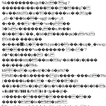
%k�������κցc8�2r{�7ug ?
������e��e�����c���g7�
�w
��rbb}x�xr�'��@���wc�\�;:)g�
_a5>�7��bn��~og@ m�p<ۊf|
�v��_��c^��^wr�p��
3�5siw�ז�����¿��u,֍r��t
�h���o`��ۅ�ls6�j��j��qʨ]�yv%}t
fv&�� ���k(��
�e��r�޹x1j���l%}ym�]r�v��c�zӆj�_�vwxj;�/*�����m(�j!
������*oa�����t�� t�c �`?
d�*�j�h���p�|1 �!͕-
��l��t�txƅj�5��rm�6q^�dе�$�y�j���
��y���.q�vk-
kb�m�:xp�e4j'�2�-6�jn%7�
t%$5�u��lx����ʳ�( @z����~���u}i�
{�����ka��6 � <�z��0�@i
��]e��{w�)i�q�by�%�&�����b�ƃ�\k���k�
w�m��*�b?��� �a*h!�4 �=뉺��@�-
v#����e������������|�
����'�r�be�b�)n?