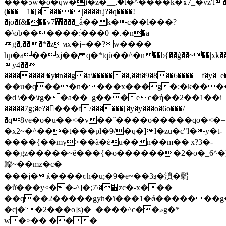
���5w�o�qw�)�z�_ؔ_,�t�^����k�ϫ7_�vz't���
(��� 1�[�����|����ʟj?�q����!
�jo�f&���v7֋���_ǻ�� k�c��ƚ���?
�\ob������:֓���0ˉ�.�n�a
g�,���*�zϻx�j=��?w����
hp�a��xj�� q�*tqϋ��^�n��b{��ǵ��~��|xk��mi
y4��
����͟����ʰ�y�n��g�a\�������,��t�9�8��6����f
��u�q���n����x���g�;�k���
�d|\��\tg��a��_g���ec�ή��2��1��i
�����7g;�e?��ٕ��f/������[�y�y���o�6o���/
�qֲ8ve�o�u��<�v��˘����o�����qo�<�=
�x2~�^���t���pl�9/�q�]l�zu�c"l�y�t-
����{��my>��ã�έu��n��m��|x?3�-
��gz�����~ě���{�o�������2�o�_6^�]��"���>�o���ު�ٽ�%�g
轢~��mz�c�|
���j�ќ����ʋh�u;�9�e~��3ҙ�溑�鬁
�ů̇���y<��-^]�;׻�\7zc�-x���
��q��2�����gyh�ϊ���1�ǿ�������g
�c|�'�2���o]s)�_����^c��ވg�*
w�>�� ���