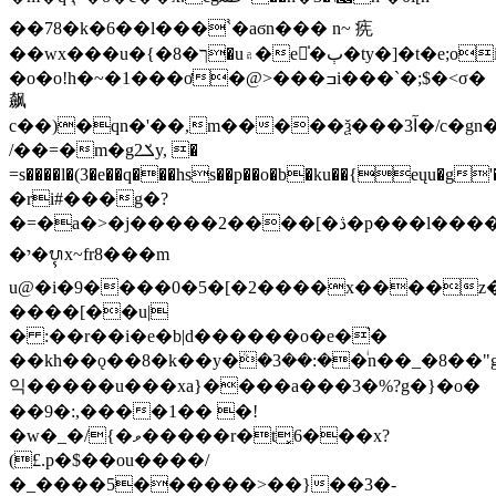
��78�k�6��l���`̀�aϭn��� n~ 㾌
��wx���u�{�ך�8�u۾�e̍�ٻ�ty�]�t�e;oiw_���
�o�o!h�~�1���ơ�@>���ߏi���`�;$�<σ�
飙
c��)�qn�'��,m�����ѯ���3آ�/c�gn��s\�
/��=�m�gݎ2y, �
=s����l�(3�e��q���hss��p��o�b�ku��{eųu�g'���9a>�c�ߦ=s
�ri#���g�?
�=�a�>�j�����2����[�ڎ�p���l����-
�י�ᬋx~fr8���m
u@�i�9����0�5�[�2����x����z
����[��u|
� :��r��i�e�b|d������o�e�֙�
��kh��ǫ��8�k��y�ܳ�3��:��ͥn��_�8��"g߅�f��{��vj���s_�qm���j_&��s�����c�����w��u�>���������e��4n�
익�����u���xa}����a���3�%?g�}�o�
��9�:,����1�� �!
�w�_�/{�ވ�����r�t͓6���x?
(£.p�$��ou����/
�_���
�5������>��}��3�-