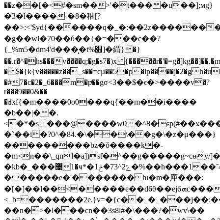
��z��[�<#�sm��>'�t��� �u��];мg}
�3�l����-�8�稛[?
��>:<'$yd{�⁯�����q�_�:��2z������
�g��wl�70��ύ��{�=���c��?
{_%m5�dm4'd���̨�t%׋]�緭}�}
��.r�^�hs���v����q;�g�s7�)x {�����r�'�=g�]kg��]��.
�$�{k{v�����z��_s��=cµ��5�p�lp����j�2�gh�u����7� kە� 
�#7�c�2�_6���m�pͬ��gσ<3��$�ϵ�>����v�?
r���9��0&��
�ߥxf{�m����0o0���q{��m��i����
�b��|� �.
<�*�s���@����w0�^8�ɕp(#��צ����®�e������;7�y�!,�2���z�<}:��r�9c�e|
�`��i�?0^�84.�\��\��g�\�z�μ���}
���������bz�ǒ����k�-
�m<n��\_qnl�a])sƭ�^��g�����g~cɵ
�kb�_���޹1�ҹ*�ݺ2^73�ݲ1�%��h���1��˘4� e��p���?
������e�'������� ƕ�m�庘���:
�[�]��l��<�����e��d6θ��e
j6ܗc�����g;
<_b=�������2e.}v=�{ϲ��_�_���j��:�
��n�>�l���cn��3s8l#�\���?�wv\��