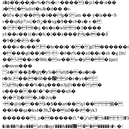
4�ф�̆�j��j�e%�f%�c=����(�jz3��\4��
)�v[�ud/ef�s;&�d�� �r-
�hľw�@��iy�4��g�5am �� y�la��<ƀ
v��uj&jr7;vs;֬�fڙ9��xg�$��c#�s� e �
�\�8�q �k�n�wbt�3����
yf;��e��1(�e�h;�]��z���)q�r��ɺĺ
�9�j)�sv�r�
���w�u��\�hr��i�`��gl7������
����g0��)�>>�#�r%��zd��c�zb �g [fn!
��-��cr�9h6;�ve��w�jr��]qm1
u�mvm���
؅4���ֆ�gղ�y5i�a0)$��a�h�
t�$c.��(�88��՗d�e�yx�
sjfq�e��%�kg���n3j@i���y�
u������!�"�ti��s(6�
�j�fj�l1�,4�2cq�
=�@ֽά���k�$��art��q1��*Ԭ�
��h��qa�ks4�ڴ39��uƌ��s�yk3
������ t_ɒ������i5.*�ࢲr'u�x�� f�5^���ms�b�sǭ��5��h�d�p6(��lj^�v6�
�4�r��t%�se���afvd�ʁpƒ���&���޼!��i�����ƽ�ϟ �/