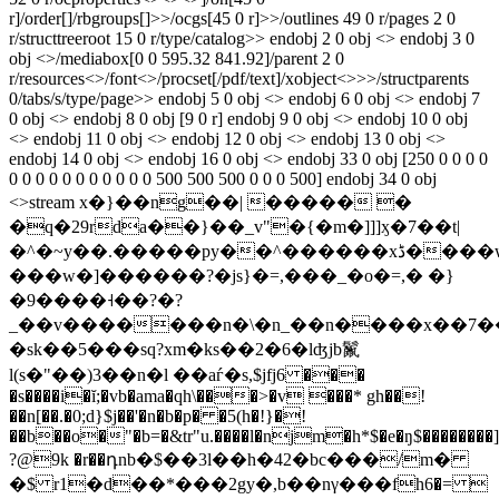
r]/order[]/rbgroups[]>>/ocgs[45 0 r]>>/outlines 49 0 r/pages 2 0
r/structtreeroot 15 0 r/type/catalog>> endobj 2 0 obj <> endobj 3 0
obj <>/mediabox[0 0 595.32 841.92]/parent 2 0
r/resources<>/font<>/procset[/pdf/text]/xobject<>>>/structparents
0/tabs/s/type/page>> endobj 5 0 obj <> endobj 6 0 obj <> endobj 7
0 obj <> endobj 8 0 obj [9 0 r] endobj 9 0 obj <> endobj 10 0 obj
<> endobj 11 0 obj <> endobj 12 0 obj <> endobj 13 0 obj <>
endobj 14 0 obj <> endobj 16 0 obj <> endobj 33 0 obj [250 0 0 0 0
0 0 0 0 0 0 0 0 0 0 0 500 500 500 0 0 0 500] endobj 34 0 obj
<>stream x�}��ng��| ����� �
�q�29rda��}��_v"�{�m�]]]ӽ�7��t|
�^�~y��.�����py��^������xڈ����w�������j5�}yz^nn����n{��*|z��lʇ���ϛ��.��r<}
���w�]������?�js}�=,���_�ο�=,� �}
�9����˧��?�?
_��v�������n�\�n_��n����x��7��
�sk��5���sq?xm�ks��2�6�lʤjb鬣
l(s�"��)3��n�l ��aѓ�s,$jfj6 ���
�s����i�ĭ;�vb�ama�qh\���>�v ���* gh��!
��n[��.�0;d}$j��'�n�b�p� �5(h�!}�!
��b��o�"�b=�&tr"u.����l�njm�h*$�e�ŋ$��������
?@9k �r��դnb�$��3l��h�42�bc���/m�
�$ r1�d��*���2gy�,b��nγ���fh6�= 