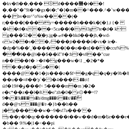
�kv�fi��,��� ⓢd����޳�i��!
�,��"�"9i�ױ�gx�i�;"�]�m��^���.^�`w���!
��] bv�m^"o%w����(�
r;����[���ry=�����h���k�[�},t {�
�k�rl�x��<5ca��|�y
ǂ3g7te�d� k
g���52��҉�y.jg�-ޏ#��hkd���jb,�wd-
οw2��s� �,/���jt����ú�vx� ie�­
�dp�%��'_̕������[��o��n[��(�ccu%
���l��@i��$��lč˘#�:bf�v8��"cue
n��\��f� >�#�g���w�\1 _�2�*�
�:�ȷd�p� .o��|
����@��1�jx���z�$f=�g�q�q�y�9b�8j
��u��¤#��'p`� ӏ�4���t-��o\!
ӹf�19#�ۈ���f< 5��̈��m�m )�2�
e�c*��z��l�8.�̵o"zh�0� e۞��=!?
9�s�!k��l�s�h/dmg���6��x\��rٗ̏
d��@ԏ���@�/r-�}b��h��
j�g�����w�~9�s!7a���'�
y��y�f�qc�������t��w��d�m�եe���e�q�
�b�� 9\%�|1�<��pi