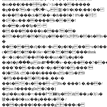
�m���]���g�u`>}z��/������
�g���7x�>զ�ڀ>�2줦\�9/�(��;��}��
�e��\���ck� ��~�&��8�? 0%� �
�1�o:��:�����n���!
�o��;a��$p�˅
�.�������is���7��
�7i��fp��@g���x;x��h�tv�
�
����j�z!j�i�>�o�p�f�p��=u�8
c�5����16e>��?�� ���tihmk
�<:�{ʛ�bs��v��i�xs/s�ų�g�6�
�i�8�ր���qzdrs�۴��0�x~��y����7�
���`͞��-��a��>�p:��9�y���?
�]�ȫ& c�4��k����n(z�s�)0
`�z�����}��_��=�
��6�7�x���~o l9o� ���5 �,���/
�nn 8����g0n�2��}
�q0��nz�|n�=:���ߓ*��9p�d(��;a�3)`s�
驶 �a��0�xoc��g���x�� /
��i�q���6��x���g���c�