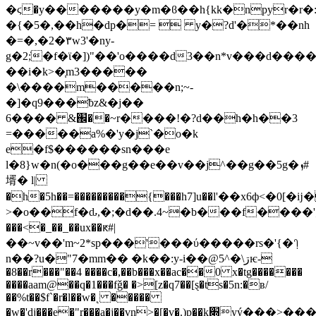
�ϛ�y�������y�m�ϐ��h{kk�npyr�r�
�{�5�,��h�dp�=  y�?d'�*��nh
�=�,�2�۳w3'�ny-
g�2;҅�f�ϊ�])"��'o����d3��n*v���d����
��i�k>�֧m3�����
�\����m�����n;~-
�]�q9���ƀz&�j��
6���� &֌��~r����!�?d��h�h��3
=�����a%�'y�j`�o�k
e�f$������sn���e
l�8}w�n(�o���g��e��v��j^��g��5g�ܙ#
壻� l|
�h�5h��=���������{���h7]u��ӏ'��x6ф<�0
>�o��f�ԃ,�;�d��.4~�b���f����';*
���<�_��_��ux��ԟ#|
��~v��'m~2*sp���'���ύ�����rs�'{�᥄
n��?u�"7�mm�� �k��:y-i��@5^�\ڗѥ-
�8��r���"��4 ����c�,��b���x��ac��0 x�tg�������
����aam@��q�1���fǧ� �>[z�q7��[ȿ�ts�5n:�ʙ/
��%t��$f`�r�l��w�˛ �����
�w�'dj���e�"r���a�j��vn>�[�v�.)p��k׍yý���>�����9�~7hu� gt�[`��!