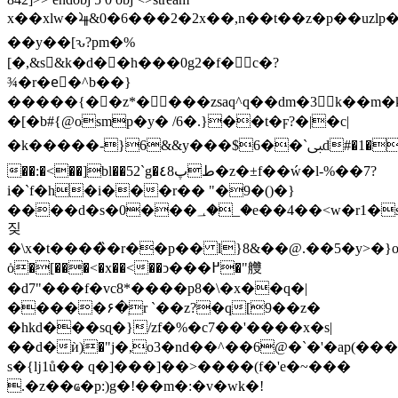
x��xlw�⯤&0�6���2�2x��,n��t��z�p��uzlp�
��y��[ԅ?pm�%
[�,&s&k�d��h���0g2�f� c�?
¾�r�eْ�^b��}
�����{��z*����zsaq^q��dm�3k��
�[�b#{@osmp�y� /6�.}��t�ϝ?�|�c|
6d#�1�dv�
�k�����-}6&&y���$ﱮ`��
��:�<��]bl��52`g�٤8طپ�z�±f��ẃ�l-%��7?
i�`f�h�i���r�� "�9�()�}
����d�s�0���؀�_�e��4��<w�r1�s�ep��80��j�ƙ��4���������&����ft�����3ں�sug2c��ř��a�y���
짖
�\x�t����̏�r��p�� l}8&��@.��5�y>�}o�c�
ȯ�[���<�x��<��ͻ���߂�"艭
�d7"���f�vc8*����p8�\�x��q�|
�����۶�ְr `��z?�q[9��z�
�hkd���sɋ�}/zf�%�c7��'����x�s|
��d�ѝ)�"j�,o3�nd��^��6@�`�'�ap(���
s�{ǉ1ů�� q�]���]��>����(f�'e�~���
.�z��ҩ�p:)g�!��m�:�v�wk�!