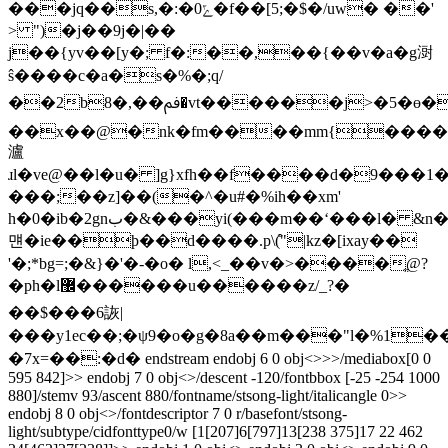
���jq��s,�:�ݻ0�f��[5;�$�/uw� ��'
> ")�j��9j�|��
j��{yv��[y�; f�:��,��{��v�a�g㴻
ŝ����c�a�s�%�;q/
��2bﰰ��,�8�vt������j>�5�ɵ�
��x��@�nk�fm����mm{����,1
瀘
ɹl�ve@��l�u� ]g}xfh��f����d�9���
���;��z]��(�^�u#�%ih��xm'
h�0�ib�2gnب�&���yi(���m��ʻ���l� &n�s���� usfrp�f��h�6����0
먠�ie��ϸ��d����.p\(͒"|kz�[ixay��
'�;*bg=;�&}�'�-�o� l,<_��v�>����ֱ@?
�ph�l޼������u���
���z/_?�
��$���6詼|
���y1ec��;�ψ9�o�g�8a��m���"l�%1�
�7x=��:�d� endstream endobj 6 0 obj<>>>/mediabox[0 0
595 842]>> endobj 7 0 obj<>/descent -120/fontbbox [-25 -254 1000
880]/stemv 93/ascent 880/fontname/stsong-light/italicangle 0>>
endobj 8 0 obj<>/fontdescriptor 7 0 r/basefont/stsong-
light/subtype/cidfonttype0/w [1[207]6[797]13[238 375]17 22 462