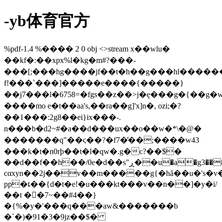
-yb体育官方
%pdf-1.4 %���� 2 0 obj <>stream x��wlu�
��kf�:��xpx%l�kg�m#?���-
���[;���hg����jf��t�h��g���hl�������
f!���`���]�����e����{�����}
��j7���l�6758=�fgs��z��>j� ę���g�{��g�
����mo e�t��aa's,��ra��g]'x]n�, ozi;�?
��1���:2g8��ei}ix���-.
n���b�d2~#�a��d���ux��o��w�*\�@�
�������q" ��ϛ��?�f7�̒��;����w43
���k�t�n0rϸ��t�l�qw�.g�c?��$�
��d��f��h��/0e�d��s"ڕ��u�a�g3��8%���sn�{&³g�����?
cαxyn��2j��v��m�����g{�hȃ��u�'s�v
pp�ȶ��{d�t�e!�u���kt���v��n��]�y�i/
��t ��7~��#4��}
�{%�y�'���q���aw&�������b
�`�)�91�3�9jz��$�