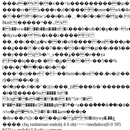
���a�c��v��^lo����������jo�
����cr�a���v�zl�f����mor�wk�&�
���#�hw'ڌ��s�b.a�؁�d�0�ͻ��jg�,w�pq))cw��o?
8km{�����ײ��.,/x
�h��vcw����b��m�i��x�λ���b�o&�[�g�(�>
�&yxa�i�"x�k��z����1
��_��c��[;g�w��)�rz$�����m���p
��ǥ����\e��7��y�t�e��gi��s��$���\
��y���qb�/<_e���ۈ���e��ya
ⱦ��iq��p� �>�̪q���>��5��%
[��e�լ"��j�e�h��/
���^�eij��e`�>��fsrrn�u�m��,�e�@��
r]i�y��s�:송
�ܭ�0��c0�r�"�))}s���_[d���&�`�����������kk�e]gc�y8��3r�d�q�����#g���5>�v����9|
�l�瓏����9sϛ���� fo�
h3g��x4���r�if �&"54~5�b
�*��������n5����qh�܍5�~a���ۗ���&��i�d�#
cb,h�8`�o'��ظen���ę�
:v!ߋ�g�
�&w��z%]v;����gꈍ�g$ t0�hhywp�,��ڿ
���� cbq endstream endobj 4 0 obj<>>>/mediabox[0 0 595
842]>> endobj 5 0 obj <>stream