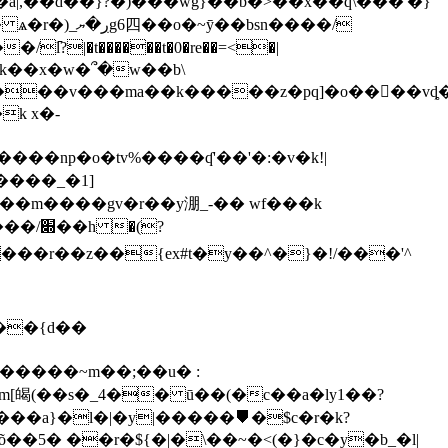
�
��v���ma��k�����z�pq]�o����vȡ�s��i����ݍ����װ��&ú��x'>twm�
k x�-
����_�1]
��{d��
r�����~m��;��u� :
im[㿣(��s�_4�� ū��(�c��a�ly1��?
�a}�l�|�y|�����⛊�$c�r�k?
5� ��r�${�|�\��~�<(�}�c�y�b_�l|