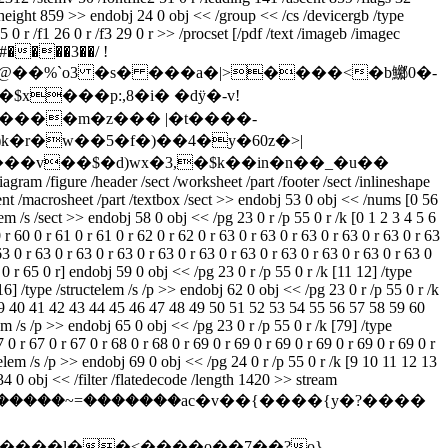
pheight 859 >> endobj 24 0 obj << /group << /cs /devicergb /type
 0 r /f1 26 0 r /f3 29 0 r >> /procset [/pdf /text /imageb /imagec
�@�#����3��/ !
��p@��%`o3 �s� ���a�|>����<�b鱜0�-
$x���p:,8�i� �dӱ�-v!
����m�z��� |�t����-
�r�w��5�f�)��4�y�60z�>|
��v��$�d)wx�3,�$k��in�n��_�u��
agram /figure /header /sect /worksheet /part /footer /sect /inlineshape
cument /macrosheet /part /textbox /sect >> endobj 53 0 obj << /nums [0 56
elem /s /sect >> endobj 58 0 obj << /pg 23 0 r /p 55 0 r /k [0 1 2 3 4 5 6
 r 60 0 r 61 0 r 61 0 r 62 0 r 62 0 r 63 0 r 63 0 r 63 0 r 63 0 r 63 0 r 63
63 0 r 63 0 r 63 0 r 63 0 r 63 0 r 63 0 r 63 0 r 63 0 r 63 0 r 63 0 r 63 0
4 0 r 65 0 r] endobj 59 0 obj << /pg 23 0 r /p 55 0 r /k [11 12] /type
16] /type /structelem /s /p >> endobj 62 0 obj << /pg 23 0 r /p 55 0 r /k
8 39 40 41 42 43 44 45 46 47 48 49 50 51 52 53 54 55 56 57 58 59 60
m /s /p >> endobj 65 0 obj << /pg 23 0 r /p 55 0 r /k [79] /type
0 r 67 0 r 67 0 r 68 0 r 68 0 r 69 0 r 69 0 r 69 0 r 69 0 r 69 0 r 69 0 r
ctelem /s /p >> endobj 69 0 obj << /pg 24 0 r /p 55 0 r /k [9 10 11 12 13
 0 obj << /filter /flatedecode /length 1420 >> stream
˂�9��c��l"6���xudߔ�zx~���zz�=��ۧ������~=�������ac�v��{����{y
�?����
�����l��<����o��7��?o}