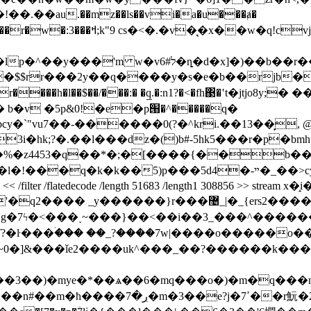
r�<3�l�`������e=cm�bx툌
b��r��_���b�u�tv�h5.��q��r������^��:l
lp#��$$rr���2y��q����y�s�e�b��rjb�
yl r����h�l��$��/���:� �q̲.�:n1?�<�fh΃�ʽt�jt
�v �5p&0!�e�p՘�^�����q�
y�`"vu7��-������0(?�^kri.��13��̙,
3i�hk;?�.��l���
dz�()b#-5hk5���r�p�bm
�%�z4453�q��*�;�[����{��b��(
������}r���޴_|�_{ers2�������� _��/
�g�7ϟ�<���˯~���}��<��i��3_���^����
e2����uk^���_��?������k���5�o�s�����t�iŷ�
��3��)�mye�*��ѧ��6�mq���o�)�m�q���n�n