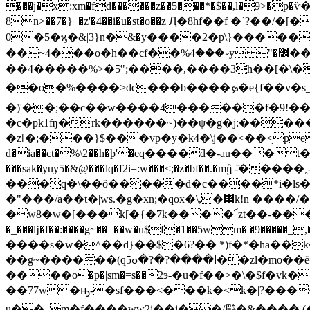
���j�x:xm�fd������z��5���*�$��,l�9>�p�ѷ�
8n>��7�}_�z'�4��i�u�st�o��z Ԯ�8hf��f �`?��/�[�������
0�5�ϗ�&|3}n�ּ&�y����2�p\}����
��~4���o�h��cf��%ކ���4y "�߼��y2����ਞ��;�@]>���dє��ı���hpc>��s� ko �� �q����i$*�w��l�z���ҿ���?
��4�����%>�5ͬ";����,����3h��[�\�8$
��o�%����>dc���b����ܤ�e{f��v�s_�m�آ������tk�"��nﳳ�������a�{¾&�o�>��_�-
�)'��;��c��w����4������f�9!��
�c�pk1ʩ�rk������~)��ψ�g�j:�����
�zǁ�;���}$���vp�y�k4�\j��<��<֥pepec��
d�ia��ct�%\2��h�ϸ'�eq����ƌ�-au���t
���sak�yuy5�&@���lq�f2i=:w���<;�z�bf��.�mᾒ -̑�����˳
���q�\��ŏ�����d�c����*i�ls�
�"���/a��t�|ws.�g�xn;�qox�\,�޲k!n ����/��u&�g�_����j�zv����7o4�y�&�41��d��a) ��!
�w8�w�[���k[�{�7k����՜zt��-���e�o
�_���ǉ�f��:����g~��=��w�u$f�1��5wm�|�9�����_,�
����s�w�^��d}��$�6?�� *)f�*�ha��k��u;(nm�
��g
~������(qߊ����?�?�ߋ5��zl�mō��ë=*&��o��4�`-��9����'ľ'���\xz�,� ��k�v��r��[ۨ|:.�t�q�ۊ�
����o�p�|sm�=s��2э-�u�f��>�\�$f�
��77w�ԣ-�sf���<���k�<k�|?�����a�.�|i�xgi%�h��tf�
u��_m�f����ww2j��i��/鹛�&���� (��?�� endstream endob