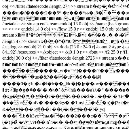
obj << /filter /flatedecode /length 274 >> stream h�dp�j�0 ~�{�d����bap�h7v�53kl�(�ݫ�
���m�f����;2��5* �z���*ԋ�a8����pwb,�e
8���5�(j������^����i�qw������2�o��e�4�����`8�7 end
/metadata >> stream
endstream endobj 13 0 obj << /name (background) 
>> >> >> endobj 14 0 obj << /flow 15 0 r >> endobj 15 0 obj (defaultf
stream x�s�*�*t0г�2� -,�̀ɹ ��� .� �\�\� } endstream
/length 47 >> stream x�s�*�*t0г�2� -,�̀ɹ �� .� �\�\
/catalog >> endobj 21 0 obj << /kids [23 0 r 24 0 r] /count 2 /type /p
841.92] /resources << /xobject << /xi0 1 0 r >> /font << /f2 25 0 r /f1 2
endobj 30 0 obj << /filter /flatedecode /length
��������?<���������/�~���o�>?w�
u#�>��%�q�� ���ΰ� s؂��������f؂aq0 ��ψꂘ��u]_¼�k: 
����������_w�n`'%]����f?��y���o
�����ue�&?���ul �9���罁
����0�g.hj�#�l�b��_ldc�j�]g��ov�������lvx%���x�ʑ��#��d*iaܝ��f���nr��3d��c
�tѓ;�p�g�#��`� �\�` &.h&���a}λ�".����
�x)j�����c���5��z�$�܇l���-�խ<�r���ɛ>\ ;��)�c���� m�cl�p�n�u�< :c�ɳn���}������!�% e��w�1ύş|
�k�nʊ�nfv�!���8g͓s�.�1myl[�x�n)�j2zk
&����b멪��l ��l)�i����f�[yc|
���1b�k3ychѩ��a��2���c��v�p�
(�{p�́ �vvvf��.h`h�ї�-���js��qܦ mqj�����y8��i�aƚk� �� e��
�s=2����@8e�ڜ6j��c�;�`#��q�`n��ȅf�32;�:�u���g�"݁q�&����8�q�u�o�9�=�����x4'�wu�⬛.bnbq�