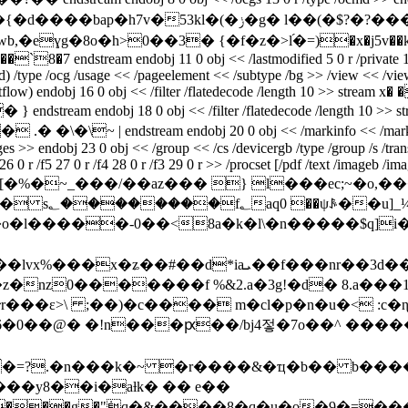
g� l��(�$?�?���;�^�z�h��n�j��d tɨ�u�xy�/6zm����8!
ɣg�8o�h>0��3� {�f�z�>l֝�=)�x�j5v��k[�f��
stream endobj 11 0 obj << /lastmodified 5 0 r /private 14 0 r 
/type /ocg /usage << /pageelement << /subtype /bg >> /view << /viewsta
low) endobj 16 0 obj << /filter /flatedecode /length 10 >> stream x� �
 endobj 18 0 obj << /filter /flatedecode /length 10 >> stream
~ | endstream endobj 20 0 obj << /markinfo << /marked true >>
ages >> endobj 23 0 obj << /group << /cs /devicergb /type /group /s /tra
6 0 r /f5 27 0 r /f4 28 0 r /f3 29 0 r >> /procset [/pdf /text /imageb /im
 2725 >> stream x��z[�%�~_���/��az��� } l���
q{9(h$�h�?�<��l,�
�l�����-0��<8a�k�l\�n�����$q]i�
īl[u��*�%���w*4���x*q���<�di�qң�۸t|2oϙ�
в�z�nz0�������f %&2.a�3g!�d� 8.a���
�6�0��@� �!n���ԗ��/bj4젛�7o��^ �����>\
=?.�n���k�~ �r����&�ҵ�b�� b����ʆr