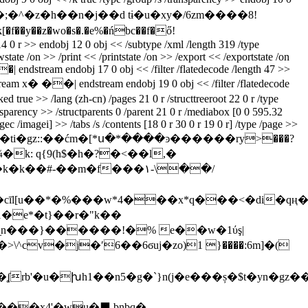
y��z�wo�s�.�e%�ńbc��f�ő!
>> endobj 12 0 obj << /subtype /xml /length 319 /type
te /on >> /print << /printstate /on >> /export << /exportstate /on
�| endstream endobj 17 0 obj << /filter /flatedecode /length 47 >>
 x� ��| endstream endobj 19 0 obj << /filter /flatedecode
 /lang (zh-cn) /pages 21 0 r /structtreeroot 22 0 r /type
nsparency >> /structparents 0 /parent 21 0 r /mediabox [0 0 595.32
agec /imagei] >> /tabs /s /contents [18 0 r 30 0 r 19 0 r] /type /page >>
ec;~�o,���ti�gz::��ćm�[*ս�*����ͽ������ry>���?
k�k��#-��m�f���۱-\��/
1�e*�t}��r�"k��
^cv�j�ʹ6��6ϭuj�zo)1 }����:6m]�(
b'�u�խh1��n5�g�`}n(j�e���ș�$t�yn�gz