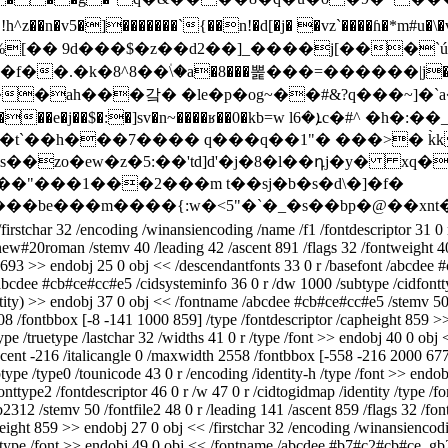
��n�v5�]�������`{��n!�d[�j� �vz`����ɦ�*m#u�\�v
[�� 9d���$�z��d2��]_����j[���`únf
��۠\�a�8���뽍���=������|j�b��z�6�m4�jʇ
d�t`��h���7���� q���q��1"� ���>� k̀k
�zo�ew�z�5:��'td]d'�j�8�l��դj�y� xq
��"���1���2���m t��sj�b�s�d\�]�f�
be���m����{:w�<5"�`�_�s��bp�@��xnt�-� o
ar 32 /encoding /winansiencoding /name /f1 /fontdescriptor 31 0 r 
new#20roman /stemv 40 /leading 42 /ascent 891 /flags 32 /fontweight 4
 693 >> endobj 25 0 obj << /descendantfonts 33 0 r /basefont /abcdee #
abcdee #cb#ce#cc#e5 /cidsysteminfo 36 0 r /dw 1000 /subtype /cidfonttyp
tity) >> endobj 37 0 obj << /fontname /abcdee #cb#ce#cc#e5 /stemv 50 /
08 /fontbbox [-8 -141 1000 859] /type /fontdescriptor /capheight 859 >
ype /truetype /lastchar 32 /widths 41 0 r /type /font >> endobj 40 0 
scent -216 /italicangle 0 /maxwidth 2558 /fontbbox [-558 -216 2000 677
pe /type0 /tounicode 43 0 r /encoding /identity-h /type /font >> endobj
ype2 /fontdescriptor 46 0 r /w 47 0 r /cidtogidmap /identity /type /fo
12 /stemv 50 /fontfile2 48 0 r /leading 141 /ascent 859 /flags 32 /fon
ight 859 >> endobj 27 0 obj << /firstchar 32 /encoding /winansiencodin
type /font >> endobj 49 0 obj << /fontname /abcdee #b7#c2#cb#ce_gb231