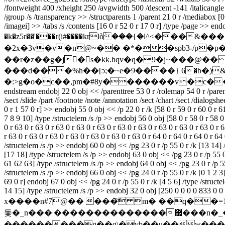
/fontweight 400 /xheight 250 /avgwidth 500 /descent -141 /italicangl
/group /s /transparency >> /structparents 1 /parent 21 0 r /mediabox [0
/imagei] >> /tabs /s /contents [16 0 r 52 0 r 17 0 r] /type /page >>
�k�z5r��'���r(i#����krlòؒ���{�l^<�
�2x�3v�v�n@~�� �*��spb3-/p�p��
��r�z��g�j�ْs�kk.hqv�q�9�j~���@
���d���%h��[ɔ;�~e�9����} 6�b�)
�:>g�o�c��,pm�#8y�������v�c��n
endstream endobj 22 0 obj << /parenttree 53 0 r /rolemap 54 0 r /parent
/sect /slide /part /footnote /note /annotation /sect /chart /sect /dialog
0 r 1 57 0 r] >> endobj 55 0 obj << /p 22 0 r /k [58 0 r 59 0 r 60 0 r 61
7 8 9 10] /type /structelem /s /p >> endobj 56 0 obj [58 0 r 58 0 r 58 0 r
0 r 63 0 r 63 0 r 63 0 r 63 0 r 63 0 r 63 0 r 63 0 r 63 0 r 63 0 r 63 0 r 6
r 63 0 r 63 0 r 63 0 r 63 0 r 63 0 r 63 0 r 63 0 r 64 0 r 64 0 r 64 0 r 64
/structelem /s /p >> endobj 60 0 obj << /pg 23 0 r /p 55 0 r /k [13 14] 
[17 18] /type /structelem /s /p >> endobj 63 0 obj << /pg 23 0 r /p 
61 62 63] /type /structelem /s /p >> endobj 64 0 obj << /pg 23 0 r /p 5
/structelem /s /p >> endobj 66 0 obj << /pg 24 0 r /p 55 0 r /k [0 1 2 3]
69 0 r] endobj 67 0 obj << /pg 24 0 r /p 55 0 r /k [4 5 6] /type /struct
14 15] /type /structelem /s /p >> endobj 32 0 obj [250 0 0 0 0 833 0
돛�_n���|��������������޷���n�_�����??����}
���������g��q\�vb��u��w����e