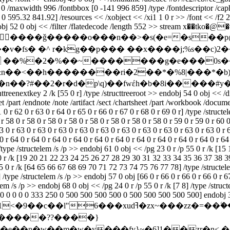
e 0 /maxwidth 996 /fontbbox [0 -141 996 859] /type /fontdescriptor /ca
 0 595.32 841.92] /resources << /xobject << /xi1 1 0 r >> /font << /f2 25
 endobj 52 0 obj << /filter /flatedecode /length 552 >> stream x��tko
��&�������ǧ�����o���n��>�s(�e=�s
v�fs� �^ r�kg��p��� ��x����j;%s��c)2��
�� ��%�2�%��~�������g�e���0s�
&n��<��h��������ri�2��*�%8|���*�b)k
��?#��2�r�d�p\q)��fwέh�b�8i�����#y�
treenextkey 2 /k [55 0 r] /type /structtreeroot >> endobj 54 0 obj << /di
sheet /part /endnote /note /artifact /sect /chartsheet /part /workbook /do
 0 r 62 0 r 63 0 r 64 0 r 65 0 r 66 0 r 67 0 r 68 0 r 69 0 r] /type /struct
 58 0 r 58 0 r 58 0 r 58 0 r 58 0 r 58 0 r 58 0 r 58 0 r 59 0 r 59 0 r 60 0
3 0 r 63 0 r 63 0 r 63 0 r 63 0 r 63 0 r 63 0 r 63 0 r 63 0 r 63 0 r 63 0 r 
 0 r 64 0 r 64 0 r 64 0 r 64 0 r 64 0 r 64 0 r 64 0 r 64 0 r 64 0 r 64 0 r 6
/type /structelem /s /p >> endobj 61 0 obj << /pg 23 0 r /p 55 0 r /k [15 
55 0 r /k [19 20 21 22 23 24 25 26 27 28 29 30 31 32 33 34 35 36 37 3
5 0 r /k [64 65 66 67 68 69 70 71 72 73 74 75 76 77 78] /type /structele
 /type /structelem /s /p >> endobj 57 0 obj [66 0 r 66 0 r 66 0 r 66 0 r 67 
elem /s /p >> endobj 68 0 obj << /pg 24 0 r /p 55 0 r /k [7 8] /type /stru
 0 0 0 0 0 0 333 250 0 500 500 500 500 0 500 500 500 500 500] endobj 34
x����n#7@�� ���͝ m� ��q��=1
��n�w��m�w�y���fv}~�6]1��zr�n<,