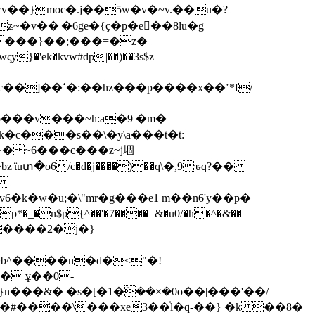
v��}moc�.j��5w�v�~v.��u�?
k�kvw#dp|��)��3s$z
��x��ʽ*f/
�c���s��\�y\a���t�t:
}� ~6���c���z~j堌
uտ�o6/c�d�j����)��q\�,9ԏq?��
�~
�k�w�u;�\"mr�g���e1 m��n6'y��p�
�����2�j�}
� ұ��0-
���&� �s�[�1�ܿ��×�0o��|���'��/