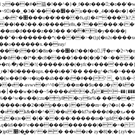
;y���#�益�!��^�}�˰f��r���;ْ�ɞ��'�w
�}�ʑ~�v��|�6ge�{ҫ�p�e��8lu�g|
��}��;���=�z�
��2��.�z����e8s,�7�����:�i�wςy}�'e
����*c����>�t}p[�n2o����xc��]��ߵ�:��hz���p��
��ib�c�l*�;�c8����5���[�)�7�<���k
�ո|-�y�l�!{�����x��(�yfc�v���'����
 ?�0����npx.���s��7�� ���g^�c%�>���bz|ϊ
[w��|0�>r�iq��ah��\�r�#��j? ˽ �!(&
e�-ʙvwv�r^^0� z��m��$u��,i�y�k�v6
�&��|
�^���%��^w�w��(czu�y8�cy6e%� ���
����e��2�t�p��x�}���m<�y?�o{�-�?
�/��u��kf7sr���d�g�xޠ��b^����n�d�<"�!
;j�n)v� �[�`��;��:�����m�^gdd�d��
`.q�k6��0^e������������|� �=�֥ }n
�} �k ��8�