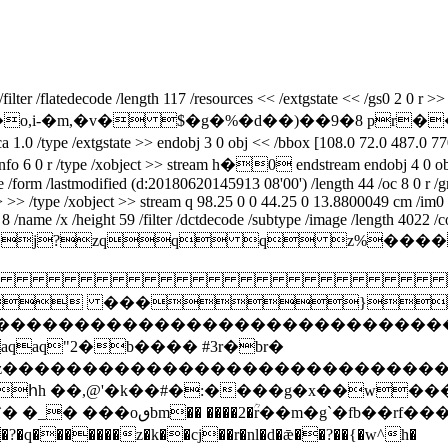
er /flatedecode /length 117 /resources << /extgstate << /gs0 2 0 r >> /
��.m*�,hu�o,i-�m,�v� $�g�%�d��)��9�8 p
pe /extgstate >> endobj 3 0 obj << /bbox [108.0 72.0 487.0 770.0] 
ieceinfo 6 0 r /type /xobject >> stream h�0 endstream endobj 4 0 ob
ype /form /lastmodified (d:20180620145913 08'00') /length 44 /oc 8 0 r
>> >> /type /xobject >> stream q 98.25 0 0 44.25 0 13.8800049 cm /im
/name /x /height 59 /filter /dctdecode /subtype /image /length 4022 /c
ifmm*>j?zqq q 

 ���}!1a
zcdefghijstuvwxyz����������������
q"2�b���� #3r�br�
xyzcdefghijstuvwxyz���������������
հh ��,@'�k��#�:����g�x��w��
� �_� ���oٯbm�� ����2�ؒr��m�g`�fb��rf��� �}�����g�èj:�t֎e�[����d�-