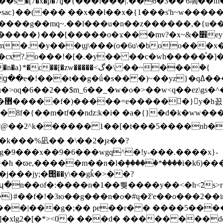
}���[�����o�ϫ���mv?�x~&�׾eyk��x�w�՞�w��b\
m�.�y���ϣ\���(o�6u\�boo���x
�cx?.o���!�[�.�y�� ��c�wh�����֯�]�
[�zw�����<گ�\ ��~���ܳ�{
�g�ǘ�s�� �)~��yz}�qߡ������np�o�tv%����ʠ'��'�:�v�k!|
oq�6� �2��$m_6��_�w�o�>��w<q��ez\gs�^
g�9���x��9�6���wgq^�!y-���.����x}-
�ϖe,�����m��n�l�ٟ�����*����i�k6)��
���jy;�΢͍��y\��gǩ�>��?
'�o�#պ�n��of�:����n
�1��뿾����y��<�h<̃2s>
}#��f�!�3ю��g���n�o�#ų�ž'e��o���2��
��|���g�;�� pe��r� � ����5�����
xlg2�[�*><0� ���d� ����� ���dõ��