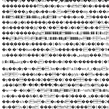
<{���7p�`��Ԧ�ss޳)�ڔ���3���m��myc�ߎ���s�[7�x�p�ؔ7lʝ�{���l���|.��6�3��'6壛��m�ȧ|,��d��}?�)���wg}��b�>��x��q\ ���'�}
���������ߓq�d�y�zw=�un�h�x����sac}��(��� ��x��l��x�{1���s'h~w����� ѧ�r�)_ڔ�ޔg6四��o�~ȳ��bsn����/
�����ئ�qj�a��xs�.m����my.��x��z����g��mq~.��l���u�n��z������,�{u���/߫l?|�t������t�0�re��=<�|
�v��o��[���e��kq.p�q���~ҥ*��n�oe�_9���������
��nn�:p�k�����p����\\������l��9,�
�rb����f��ʃq?��,¹����.֮z�k��u�:�f
���ѷ�����gbg���ê���j����#ex�,@���c�� �}�xd]�n�a}*�c��
��g�uc\/4�s��,1�i��v��g�����qw��<we,ց��e�!���t�
���͓����x����u�}�&>o��ǫ�2�'a��[��~fu�>
�c�:�^��tsބo���s�c!n���r���)�� f�'8�޻�����f�)�����=e������}y�h꼸��m����gv�r��y淜_-�� wf���k
xn���i�8ȼi���{���8��|�u�ڢa4grp���,m�8f�{��m�tf��ndz:k�i� �a�{}�d�k�ww�����/׍��h �(?
(c�x\��ﴌcg�w��qr���u�cl��/�r������}�?@��2^k������ 1��[�t���5����nb����r��z��{ex#t�y��^�}�!/���'^
�ܮ��ʐ�y�=c�u�.3ѹ�xt�d!^ѫ1h�we,#_c�pg4k�k���%凪�� �\��2�յƨ��?
w]=v���b4�w���*�ҟ�p/yk<��w��x�
�y������4�2����)`�����~�c{���h 
.u��8�ٚ�<�8�{���2�n����ox�q���j
�w~=�~�߇(� <� n�1��g��h�{�\~^m%7�
(w�j�w���&�8,�?o'�v��3����_ϗ��z�8�
��o��x/x�{m�c�o��d������2�
�o��ԉ�}�m ���c�m%�)����1�[�n]�