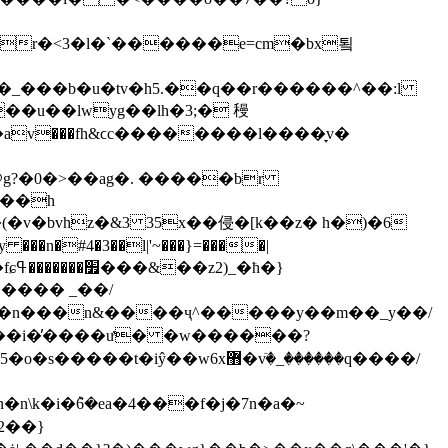
��u��lwyg��lh�3;� 䅼
jo8y;� ��аv���fh&ϲc��������l����̞v�
 @g?�0�>��ag�. �����br
h��h
�v�bvhz�&3 35x��侵�[k��z� h�)�6
�ߟ���&��z2)_�ħ�}
эo�����{��z����0a� endstream endobj 39 0 obj << /filter /flatedecode /length 51683 /length1 308856 >> stream x�̝i�fɕ׿������
��n���n&����ҷ^�����y��m��_y��/
�w6x޻�vٙ�_������q����/
\k�i�݉6�ea�4���f�j�7n�a�~