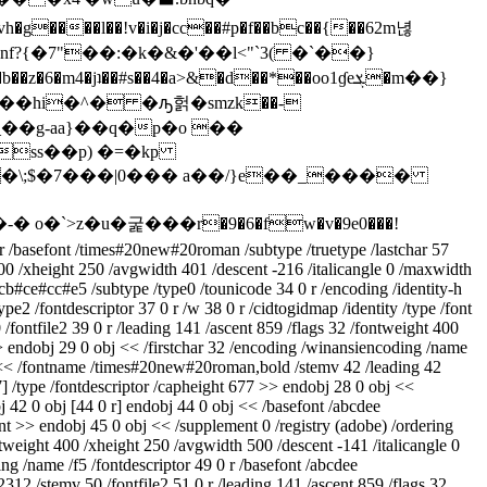
h�g����l��!v�i�j�cc��#p�f��bc��{��62m녆
?{�7"��:�k�&�'��l<"`3( �`��}
��#s��4�a>&�d��*��oo1ɠeܮ�m��}
ss��p) �=�kp
��\;$�7���|0��� a��/}e��_����
�`>z�u�굹���r�9�6�fw�v�9e0���!
/basefont /times#20new#20roman /subtype /truetype /lastchar 57
00 /xheight 250 /avgwidth 401 /descent -216 /italicangle 0 /maxwidth
cb#ce#cc#e5 /subtype /type0 /tounicode 34 0 r /encoding /identity-h
e2 /fontdescriptor 37 0 r /w 38 0 r /cidtogidmap /identity /type /font
fontfile2 39 0 r /leading 141 /ascent 859 /flags 32 /fontweight 400
> endobj 29 0 obj << /firstchar 32 /encoding /winansiencoding /name
obj << /fontname /times#20new#20roman,bold /stemv 42 /leading 42
] /type /fontdescriptor /capheight 677 >> endobj 28 0 obj <<
 42 0 obj [44 0 r] endobj 44 0 obj << /basefont /abcdee
nt >> endobj 45 0 obj << /supplement 0 /registry (adobe) /ordering
tweight 400 /xheight 250 /avgwidth 500 /descent -141 /italicangle 0
g /name /f5 /fontdescriptor 49 0 r /basefont /abcdee
2 /stemv 50 /fontfile2 51 0 r /leading 141 /ascent 859 /flags 32