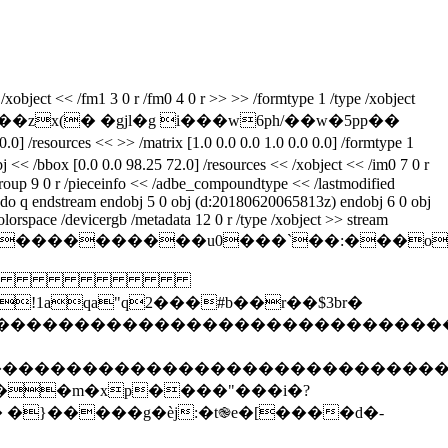
xobject << /fm1 3 0 r /fm0 4 0 r >> >> /formtype 1 /type /xobject
r���zx(� �gjl�g i���w6ph/��w�5pp��
/resources << >> /matrix [1.0 0.0 0.0 1.0 0.0 0.0] /formtype 1
j << /bbox [0.0 0.0 98.25 72.0] /resources << /xobject << /im0 7 0 r
 /group 9 0 r /pieceinfo << /adbe_compoundtype << /lastmodified
0 do q endstream endobj 5 0 obj (d:20180620065813z) endobj 6 0 obj
olorspace /devicergb /metadata 12 0 r /type /xobject >> stream
z%��������������u0���`��:�
 
qa"q2���#b��r��$3br�
����������������������������������
�����������������������������������
��m�xp����"���i�?