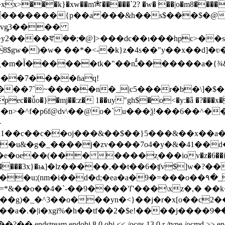
xx>���k}�xw��m✬�����`2? �w� ��|o�m8�����s
�{p��a ���&h��s$���$�@�ߎ?�:���, ���ko�鳇s���k��[{
�vg̡3����
gw�)�w� ��*�<-�k}z�4s��"y��x��d]�ʋ��
��7����ɦaq!
��7`~�����n�_|c5���r�b�\]�$�g@
ǚo�}�mj��:z� 1��uy"gh$�o<�y:�ǟ �?���x��
��n>�^f�p6f@dv\��@o�` u���ѯ!���6��^����d
-
1��c��c��oj���&��$��}5���&��x��a�o
e��(��� ����z֥���iov�z�6��i�]���
���3x}�ѩ]�lz�����,��t��6�ʧv$]w�?��~"n�?��4��~ֶ�ؽ
i��d�d;�ea�a�9�=���o��۹�_ɣپ�~�uj�sn��|��f�`
vk���g)�_�^3��o���yn�<}��j�r�x[o��c
�2�$e!����j����ލ⏆:���9�u�&�⛝z i��l⶛��m���f�omý_��
j 8 0 obj << /ocgs 13 0 r /type /ocmd >> endobj 9 0 obj <