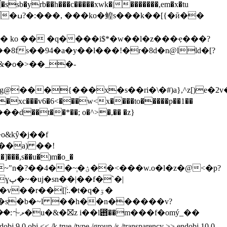
sb�yrb��h���c�����xwk�|�������,em�x�tu
�ӣ��
8fs��94�a�y��l���!�r�8d�n@lld�[?
���{���x�s��ri�\�#)a},^z[)e�2v
xc���v6�6<���w<x����to�����p��1��
��t��*��; o�^>�,�� �z}
&kŷ�j��
f
,s��u�)m�o_�
��<���w.o�l�z�@<�p?
�|
2��s�b�~l ��h��n������v?
< /k true /type /group /s /transparency >> endobj 10 0