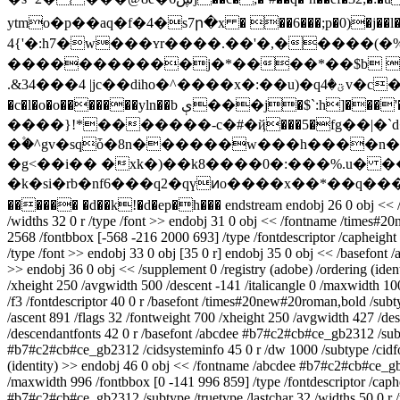
ytmo�p��aq�f�4�s7ր�x � ��6���;p�0)�j��l�!h^z
4{'�:h7�w���ʏr����.��'�,�����(�%
�����������j�*����*��$b �f��.�k�8^8
.&34���4 |jc��dihо�^����x�:��u)�qؾ�4v�c��ah���갘� �le�p�og~��#&?q���~]�`a��hi�^� �ԡ헑�smzk��-
�c�l�o�o�������yln��b ې���j�$`:h]���'���e�j��$�:�]sv�n~����ʁ��0�kb=w lܐ�6c�#^ �h�:��_��g-aa}��q�p�o ��
����}!*�������-c�#�ҋ���5�fg��|�`
�۫�^gv�sqȱ�8n������w���h����n�s�
�g<��i�� �xk�)��k8����0�:���%.u� �
�k�si�rb�nf6���q2�qүͷo����x��*��q�����
������ �d��k!�d�ep�h��� endstream endobj 26 0 obj << /firstch
/widths 32 0 r /type /font >> endobj 31 0 obj << /fontname /times#20
2568 /fontbbox [-568 -216 2000 693] /type /fontdescriptor /capheight
/type /font >> endobj 33 0 obj [35 0 r] endobj 35 0 obj << /basefont /
>> endobj 36 0 obj << /supplement 0 /registry (adobe) /ordering (iden
/xheight 250 /avgwidth 500 /descent -141 /italicangle 0 /maxwidth 10
/f3 /fontdescriptor 40 0 r /basefont /times#20new#20roman,bold /subt
/ascent 891 /flags 32 /fontweight 700 /xheight 250 /avgwidth 427 /de
/descendantfonts 42 0 r /basefont /abcdee #b7#c2#cb#ce_gb2312 /subty
#b7#c2#cb#ce_gb2312 /cidsysteminfo 45 0 r /dw 1000 /subtype /cidfontt
(identity) >> endobj 46 0 obj << /fontname /abcdee #b7#c2#cb#ce_gb23
/maxwidth 996 /fontbbox [0 -141 996 859] /type /fontdescriptor /caphe
#b7#c2#cb#ce_gb2312 /subtype /truetype /lastchar 32 /widths 50 0 r /