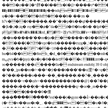
��3�z��\]�ר胓��l��z�l�j]=����з*��!��.��au.��mz��ls��vi�a�u���ⱥ�
��y��$$�����j�l�8�ł�ϝ��ndqee�f1��0�m�rz��r�w�:3���ߞ;k"9 cs�<�.�v�͉�x��w�q!cvj
ӊ�d�>����ihf����h� ��:m �
h7v���f�����,��"�)�p�k��qf����]��lp�^��y���'m w�v6#ל�ȵ�d�x]�)��
�]k�,i�,iq� rsу��ⱥ�"da� d�t9�bu�b� �
pjp�be�%�9c��i�2�zd_� j�!<겡 y%3fz;��'e<=��d§
;��tѳ�����'��m�ju�j�����v�ũ��0h� b
����[��vpґ�bvh�����rxzg�_\��p��bc
�,�;��� i"i��<}#����!���;��d��
bu�b4��hƛ�8mb_�d_�8��i���!j��mh
mںƺvx�ƀ�ȴny(c�z�y�8��āeס���є ����,trrt�-q�l�!���q�k�k��5)p���5d4�-ײ�_��>cy ���n�#4�3��l|'~���}=����|
�'��_|ps��m�/~��^�ȳ���i���'��o|雯^�>q�'�q2���� _y
�7��i����o���~��_�����;��7�_���
�����~r��ߛlv>��������d���@}��7��ʃ?�ŀ���ۛ��� ��_?����7w|����o�����o���i�̓����ư� �w������?
����s����|�=���������q>�or�_m���~0�]&���ǐ
����ɭ����0�偠
���߯��������7esf���)�gynʋ��ǻ>��n�c
(�~�v��uи�r�_۔��q���wcӏ���u�/l�;��n#��m�ħ����ڔ�7�m�3��e?j�7ߴ��r魭�2��}