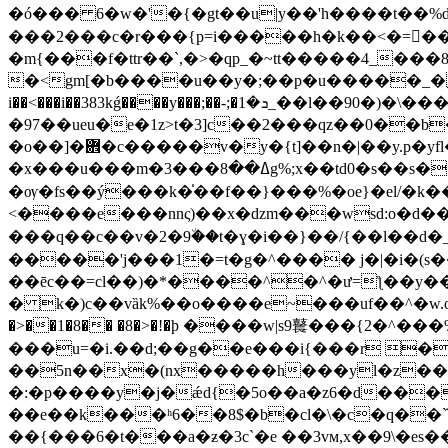
�ó��� 6�w�'�{�gt��u|y��'h����t��%d 
���2���c�r���{p=i�����h�k��<�=��~9i��_�3�`����׻��u��e�_4�i��e
�
m{���f�ttr��`,�>�qp_�~tt�����4_���8_s�e"�׺���u��\����fs,ql}�4?*���k?,�
�<gm[�b����u��y�;��p�u�����_���l
i��<���i��383kǵ����y���;��-;�ܖ�1_��l��90�)�\���̶��mi�d����z��3�� �!�ٞ�ǔ�y��i��j
�97��ueu�e�1z>t�3]c��2���qz��0��b��"�v���
�o��]�܎�c�����v�y�{t]��n�|��y.p�yfl��o������x.��eay/
�x���u���m�ߡ��8���3g%;x��td0�s��s����ý��5�8n�>��׽�i?��f�oً.泙�e=�ؙߤ>2�o���v���~h:a�9 �m�
�ѹ�fs��ý���k�̍��f��}���%�oe}�el/�k�
<����e���nnς)��x�ǳm���wsd:o�d��
���q��c��v�2�9٘��t�ɣ�i��}��/{��l��d�_r�
�����'j���1�=t�g�^���� j�|�i�(s��
��ēc��=cl��)�*����^�^�ư=ƪ��y���
� k�)c��vȁk%��o����e~���uf��^�w.o�׀���w�0��~5����a�گp�~��{���p*�_�n$p{^��'�7����=&�u0/�h�^
�>��1�8�� �8�>�!�ϸ ����w|s9鼚���{2
���u=�i.��d;��g��e���i{���r �
��5n��x�(nx�����h���yl�z���or|� k&�#�^
�:�p����y�j�ǽd{�5o��a�z6�d���
��e��k���ʰ6��8$�b�cl�\�c�q��ܿ
��{���6�t���a�ƶ�3c`�e ��3vм,x��9\�es��)p0׺f�̻��|^�: � ��v�z� zy�8]�;�{zƴv�o�#����\���xe3��֗l�q-�