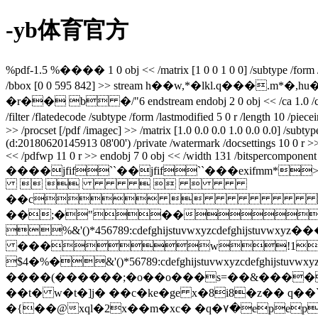
-yb体育官方
%pdf-1.5 %���� 1 0 obj << /matrix [1 0 0 1 0 0] /subtype /form /filt
/bbox [0 0 595 842] >> stream h��w,*�lkl.q�
�r�� b �/"6 endstream endobj 2 0 obj << /ca 1.0 /ca 1.0 /ty
/filter /flatedecode /subtype /form /lastmodified 5 0 r /length 10 /p
>> /procset [/pdf /imagec] >> /matrix [1.0 0.0 0.0 1.0 0.0 0.0] /subt
(d:20180620145913 08'00') /private /watermark /docsettings 10 0 r 
<< /pdfwp 11 0 r >> endobj 7 0 obj << /width 131 /bitspercomponent 8 
����jfif``��jfif``���ex
    
��c
��;�"��
%&'()*456789:cdefghijstuvwxy
���w!1aqa
$4�%�&'()*56789:cdefghijstuvw
����(������;�o��o���s=��&����
��t� w�t�]j� ��c�ke�ge x�8i8�z�� q��
`
�{��@xql�2x��m�xc� �q�٧�epep�?�q�������z�k��cj��r�nl�d�ǣ��?��{�w^h�