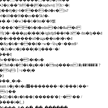
(c��"fe��j�nqdwv|( fc>�|
f�ό0��9l��es��5k!�-
]�~���gq�|��[�/qjlefp$��#�.b �-fm�fp��d
׀>z��j�
�v}��
����ӛ�[_}