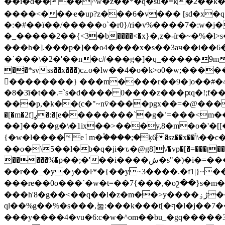
��i�d����|^w�z��*�q�su�=k�2��k����
����<���ҽ�up?z���6�v��� [sd�x�
�:�#��ї��/�����o`�r0}/ri�v%����7�:w�j��;�c8|&��is�rߔ���o�u�p0'![gn�|�=��e�
�_�����2��{<3�b����<�x}�,z�-їr�~�%�l>s
���h�].���p�]��o4����x�s��3aч��
�`���\�2�'��n�c#���g�]�q_�����9m�h� �"�& �ݖ�}�7w��: ���pi� �h6�k��sk�k�������s���q��x�c�1
��*svss��x���)cےo�lw��4�o�k>o0�w;������e�;�ۍ>��v<�~�a|m�6�i�k=��_����?������7�;�;7�]�asf�xܛ喲��]}
��������} ���m����r��9�]o��#�4�
�8�
3ȉ�t��.=`s�d���� 0����z���ԗq�!;f���
���p,�k��(c�"~nѷ����pgx��=�@���{ ���z�q
�[�m�2f]ߨ�:�[e��������`�g�ʿ=���<m��u�:yo�b{����/÷yl�9ca�=&`��i��w��1}
��]����g�\�1ix��>���y,8�m�o�'�[
{�w�l����eٲm�۟����;�ķ6�sz��x��ݴ\��c��h��b�)v�h�%���,�= � x��\gj��lx��>��al"����'�����>�>�׉/�p�*�h�j�}
��o�\5��l�b�q�ji�ԏ�@g8]\/�vp�[�=���ʈ���
�����%�p��;�'��i����ش�s"�)�i�=���q�.�����ߍ��;�y�~�wgelw��~���7�z����쯹� ��
��r��_�y�ݫ��ŀ*�{��y~3����.�f1|}~��{�ǣ��z�2�.��|������h���e�f�f~��xo��頋
���re��0o���`�w�t=��7{���,�oշ��}s
���h'8�g��<��q��l�z�m��>y����ڑۏ��xy��{��=f��k �c��/��x���1� ��[��5�ü%m�����<ef�������-
ql��%g��%�s���,눏:���k���t[� ף�l�j��7���o��ʙŵ�9/�w�����u|x����vƿ� �z-
���y����4�vu�6:c�w�^om��bu_�gq�����