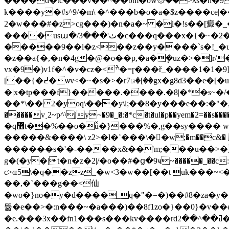
����d�tc���v��^��bm�ow۞��>ʌs�h�9
k����y�#s^9/�m\ �^���b�o�a�$z����ce
2�w���#�z>cg���)�n�a�~ �l�!s��[癜�
����usա�/3���'ٺ�c���q���x�{�~�2�����s����}���w��^���|��wߦ�j��|�9h���xf ��h��}
�����9��l�z<��z��y����`s�!_�
�z��a{�,�n�4g�@�o��p,�a�ܷ�uz�>�]r/�n _$~ �� {�|g^s� �
vx�9�)v1f�^�v�cz�<ׯ�=ɼ���ř_����1�1�9]}5�%���4���k��t�#i�π���k��` 8��c̠�� z���kg��%زe��)c�����w"
[��{�߄�ѡv<�~�s�>�r7ꤣ�[��gx�g8d
�|x�tp���f}�����.����.�8|�*�s~�/�
��*\��2�yoq\���y\l;��8�y���e��:�"�,
�����vˎ2~p^\jy~�9�_�:�*c�t�ul�p��yem�2=��s����l���p8�]����u���p�:��'����q
�q޶t��%��o�ǚ�}���%�,g��sy���� w#�m��u��"��vu�,'y���i���ϋ>)|��-�ndv�d~�����|h��m���vֶ�o��e��y@^
�����&����\ z2>�l�ߵ���\��ٌw;�m��c&� �=��}5g�9m焘���~܇����p��w�m�ʝ=�_[>�cj�f�״ob�v��ppos��;�vegs�2 þkw�ܝ�3}
������s�'�-����x&��'m;���u��>��|!��zub���|�t��=m��3�y
g�(�y�|t�n�z�2|/�o��#�ց�9ҹ~�����_��c:yn�2|s.�x�fggxvt�j�=�=����y
c>ɶ5\�q��zz_�w<3�w��[��t uk���~
��,�`���g��<仙
�wo�}no�y�d����_q�"�=�)��#8�za�y�
뜗�e��>�:n���~�a���)��8f1zo�}��0}�v��en�
�e.���3x��fn1���s���kv����rdߥ��^��2�nam���$(�l�<[����g���n��������*����ْe_ڼs���i&g�=5�>�l6����fc�:�3-