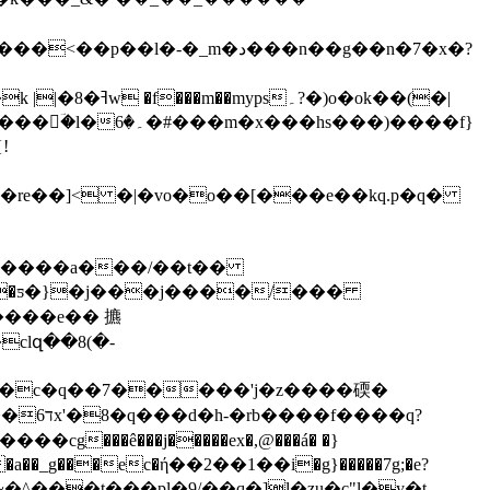
!
re��]< �|�vo�o��[���e��kq.p�q�
clզ��8(�-
w�c�q��7�����'j�z����碝�
���ê���j�����ex�,@���á� �}
g��a��_g���ec�ή��2��1��i�g}�����7g;�e?
2~�^���t���pl�9/��q�]l�zu�c"l�y�t-