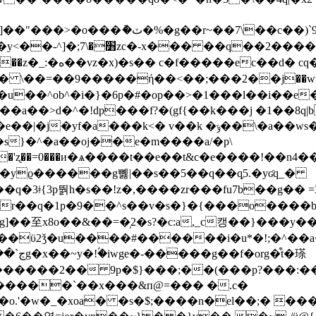
��c��)`9m�s��� 轢~��mz�c�|
1�ǿ������g�������x-
�b��|��?����`��"�!
� \��=��9�����ή��<��;���2��j��wu
�a��>d�^�!dp���f?�(gf{��k���j �1��8q|
k �ݹ��\�a��ws�s=�7��a��x�8a����a܄e�z��}
�s}�^�a��oj��e�m����a/�p\
�9dm�{�ޓh{�x�'ʐ��=0���и�ѧ����t
��e��t&c�e����!��
b�yϱ������g뼳|��s��5��q��qֶ5.�yʛq_�
�3ǂ{3p뛁h�s��!z�,����zr���fu7b��g�� 
ޔ4i6ގki��}?#��pr��q�1p
�9��^s��v�s�}�{���o����b>
�g]��⾄x8o��&��=�̦2�s?�c:a,_c캥��}���y
��ϋ2ǯ�u����#������i�u*�!;�^�
�������2�� 9p�$}���;��(���p?���:
'�w�_�xoa� �s�$;����n�el��;� ���