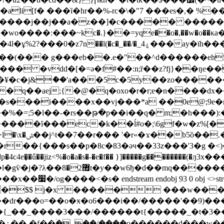
li[f� ���ȉ�hr��%-rc�\�"7 ���es�,� %��2�
о����:���~kc�.}��=yqe��o�,��w�o��κa�
�_��/�_4ۼ���ay�ïh����.�<3�w3��1�9m�'�9뛦
��� �vdd�[�=ə�f#��:n;ȑ��z?fj}��ŋe��ӷ
1�y��9���ŝ� ?
r��{���s��p�8c�83�əч��33z���'3�g �<)�5qi 
��mq��������_�s�-
�������<�{���}��=
 )�$$ j�x ����� ���w��
�{_��_����3���/������t{�����_�t�3�