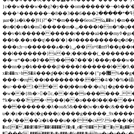
}z��w���w��g?�y�� �om�����'�~�b��'
���^������~�8��3��6���ߟ�*�����2��c�5����/m��xf�����r�ú{'�-yr�d:��b[���<��p��l�-�_m�د���n��g��n�7�x�?
ܡar�}a�k��]91)?"�?*�m����6eosܔ6��w}�m���4}wrcs����uԯ�o-
�n�[�n�k�ns�ٔ����m�ݔ����ӏ�m�ºi�q����`նoޔ���@��(��ݫ�q����)���,x3�1��8�k ||�8�ߔw �f���m��myps۔?�)o�ok��(�|
��v�k����������r����aӓ���myߦ�gs��oo�;7��6��q �?�u,oߔ���y|s޴)�������ؔ�l�۔�6�#���m�x���hs���)����f}
��b�.��x��q\ ���'�}�#���������q�d�
���s;h~o������ѧ�r�)_ڔ��)oʷ6�m9ߔ��g��ŧ�(wf�� u7��m�ժ����t]>ڔ/��
��l�������}u��;��t���(_��������
��~ҥ*��o�߈��r���7��'�}���y���w�o�ϫ���mv?�x~:�׾dy{��x�w�՞�w��b\
��nn�:p�k�����@����l\������l��9,�m
x�b��rx>h$�ӂ���ɠ��ċ�����\�{"p�޿%��g��[�o�o�aw�q�p_�����n���:�m�|�%�����a���/��t��
���<�rq,��t������/��:��4/�?�%�碭t�����a�������v
�u˃��� 1�� ��j��m��:�u?q}�g������gbf
�w��{8h�>�c,��\��o������_�/�
܊k�w��?p�<p��)��o���f��|�� ����r�y����#˳!
��������;�ƛ�ou&5&���(w�x��c&���
u�:�z�v��(�g���(c����g�����_9x������o�;��vȡ�s��i����ݍ����ױ��&ú��x'
��,¹����.֮z�k���u�:�f�cx?.o���!�[�
�xd]�,��t�9�8��6����f�y�_e�8��� �y�g��
��ٕ��f-������[�y�y���o�6o���/�qֲ8ve�o