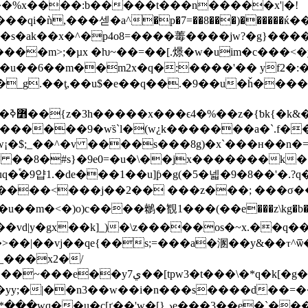
��s�ak��x�^�p4o8=����䓯����jw?�g}��
���m>;�µx �ƕ~��=��[.燝�w�uim�
c���<�
�u��6��m��m2x�q�:����'�� yf2�:
l7��<e�z�ߕh/t��)����ˇ��w��<�y�۱�����o`�;���s��{�)�c�:����1k�j���hn���g
:ɛs�
}�������9�ws̏`l�(w¿k�������a�`.f�
$;_��^�v ����s���8g)�x`���ʜ��n�=�
 ��8�#s}�9e0=�u�\��jx�������k� %
�֕�9얍1.�de���1��u]ƥ�g(�5�넯�9�8��'�.?
���<���j��2�� ���z���; ���σ��ec=�
l��u��m�<�)o)c����䳵�䚐1���(��e���z\kg�b�
��vd|y�gx��k]_)�\z�����os�~x.��q
��|��vj��qe{��s;=���a�溷��y&��ⲧ^ѿ�
_���x2�/
t���\�*q�k[�g���f�s�b��
攥�yy;�|��n3��w��i�n���s����d��=�
��e�`�����t>��k�k�}�<���1xn�sd|