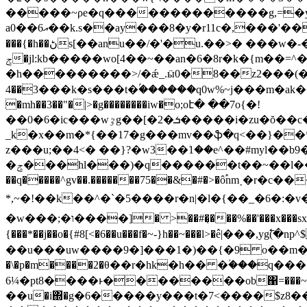
�����~ρe�q�������������g,=�y�l�
a0��6އ��k.s��ay���8�y�r11c�,���'���0�v�.�1i��kߋ徽����s�l��׌c8wvw�{�15������i�df ���|̬�zo���be�z� ����-
���{�h��ڻs[��anu��/�'�u.��>� ���w�-����ؗ>�y�lf�;�p�.��r��������
ݮ�jl:kb�����wo[4��~��an�6�8r�k�{m��=^�k����ͺ�m| ���9�gn[�-�\��������z����θ�ntgn���>-�?-{u����}$e�1�|
�h���������>/�ǽ_.ӹ0�8��z2���(�5c�
3��4���k�s���t�ۢ������q0w%~j���m�ak��\f��ƅ�ge�/ �~�i�<��l��r�j[�v�bڏ`-��e�c9&��k�o|.w�e�$o�_цv
�mh��3��"�|>�g��������iw�o;oէ� ��7o{�!
��0�6�ic���wٷg��[�2�ܭ�����i�zu�ŏ��c�j������l�z�\�r9ϡ5�äm9�l���p���&�����5>�=��]{�'�����2���e>ow��
_k�x��m�*{��17�g���mv��ֆ�q<��}��*̿���
z���u;��4<� ��}?�w3��ؗ1��e^��#myl��b
�ݮ���hl���)�q������t��~��l���e�]9v�[ځxk��d��z�����l����k��ws�ː;,�ok;�mb}
��q�����^gv��.�������75��&�#�>�ô֠nm˰�
*,~�!��k��^�`�5����r�n|�l�{��_�6�:�v�}5�0~��}�c�]q��z8
�w���;�ו����]� >��#�̖���%��'���x���sx��7� �l�}~��d�a{#�j�k}_�e4o�0�5 c��\��������u}�.���~m6f��x￡a����fw�2����c���~ "
{���*��j��o�{#8[<�6��u���f�~-}h��~���l>�߮e|���,yg߱(�np
��u���uw����9�]���1�)��{�9 o��m��5���i�5
�\�p�m����2�θ��r�hk�h�� �ؙ���q���׷%�wh�'[��8c����g�;%��/��_�r^�z��l�6�o�/�c;ڞx���fe|f������㺇
6¼�pt8����ͱ��������ob΁=���~��
��u�i΍�g�6�����y���t�7<����$z8��v