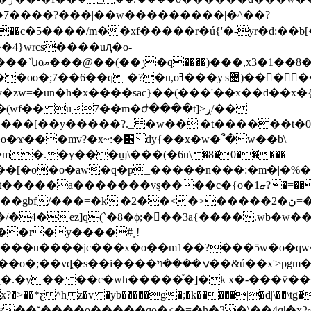
�7����?���|� �w���������|�^��?
y�zw=�un�h�x����sac}��(���'��x��d��x�{
��[��y�����?._ �w��|�t������t�0�
�.�y���ϣ\���(�6u\�8�0�����
ȿ����c�{o�ޏ1?�=���ƽ�}�j���j����/���
/���=�k|�2��<�>�����2�ڽ=����e�� 㩠
4�ez]q(`�8�ϕ;��ِ�3a{����.wb�w��
����u����jc���x�o��m1��?���5w�o�q
>pgm��6דx'�8�q���d�h-�rb����f����q?
.�y�� ��c�wh�����֯�]�k x�-���ѷ������cg
x?�>��*ƹ ^h z�v �yb�����g�;�k�����|�d|\��\t
�u��<�v��˘����o�����qo�<�=�h�3�\��4q|�x