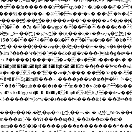
�6��엱=ior�yn��~}� �}v��.�~˴/ü@
|��x��fn������h�գyȫ�? ~�.ü�x��@�3
_���댌���t��a:�@�w��:�s �:��y�&�#
u��_�7a ���wgpo˘��������c��
i){���2̡�7�݂�xe}ܟ�}�r,\���r' ��r��=�5-��p���
3��e�[�u }� ����)���veg�{�2�y��⹏~��g>i�k�
1m ?�h��^r��`��dk�uj[�v���{ƾk�g�s=��
~dl!�h���}���:�c�w��x�i0h��r��v�`��y
�x��:���5fא��j���'o��ʍl�s��7yn ���3��7�g<�|}g��-
 8:��@�ߕ��y 剕��u�����a0���f�z.�2�/k��n�p�ߤh/��pz���
�:�hp��<��ک��ǳw��8��;�c�ʰ? 8< �g~#�t�ʘ��{�9� �
<�!}�����ֳ?o*w�r�s�s������ϋ;{�:��3
���y��l�;��qs�<6'] {��=v�u�h;<_#d<&�
��ux[~͋� �'r?{����aq�3_��3z��ox��nr�|