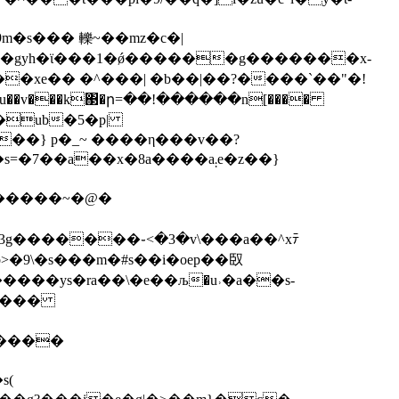
��v���k΃�ր=��!������n[����
b��} p�_~ ����η���v��?
n4������~�@�
=3g�������֊<�3�v\���a��^xﾃ
�9\�s���m�#s��i�oep��臤
����
��ys�ra��\�e
��љ�u˒�a��s-
�a���
�����
s(