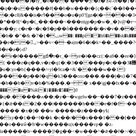
��)�fy_�o��� �ܴ��'�;y:�z�'z4/-0f��}�\�
q�q�\�u�����#[��b�w���r�{ç��c`��8��
3�����2�>,�\�s��-��\�ԏ9
�*��9[^�p�(_��:���<���ntϱp�p�w�_�]v@�r~
i��6�s��y; c�e�<�c�$�p��ô������:�v�v�.
�z��n�-���/��jy�7ow�kd�o�
e�a�|-d?
e�f���� gճ�r�r_�>ye�i��cz{:�a8�.�ee�]
��,v�z�q{�:�3�����ƿ�c���޾�3c�<����|�/
[�����p��f�q�k3���oxo���.���j�s}�7
��\�u�%ӂl�}�|��e�5��]ϑ
�m����� �x�]� ��w ����e�z����yѣ|
3a�����h~����]!�g��<�w���^� ǣ��f�>/