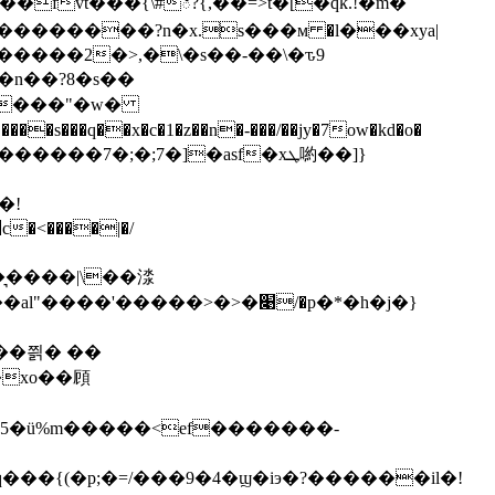
�fvt���{\#్?{,��=>t�[�qk.!�m�
��������?n�x.s���м �l���xya|
�n��?8�s��
�����"�w�
�!
�͉����|\��渁
�|q���{(�p;�=/���9�4�ϣ�iэ�?������il�!