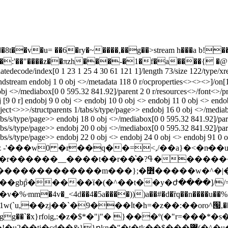
��8t��v�u= ��6�ry�~����,��g��
>stream h���a b!
:'��"����z��πzh���-�1�f�a����{ �@�/ /r
flatedecode/index[0 1 23 1 25 4 30 61 121 1]/length 73/size 12
1 0 obj <>/metadata 118 0 r/ocproperties<><><>]/on[103 0 r]/o
 obj <>/mediabox[0 0 595.32 841.92]/parent 2 0 r/resources<>/font<>/pr
j [9 0 r] endobj 9 0 obj <> endobj 10 0 obj <> endobj 11 0 obj <> end
bject<>>>/structparents 1/tabs/s/type/page>> endobj 16 0 obj <>/media
tabs/s/type/page>> endobj 18 0 obj <>/mediabox[0 0 595.32 841.92]/par
tabs/s/type/page>> endobj 20 0 obj <>/mediabox[0 0 595.32 841.92]/par
tabs/s/type/page>> endobj 22 0 obj <> endobj 24 0 obj <> endobj 91 0 
 x�}��n���z -'���w0 �r��q��=˂,/��a
߻�����w�^�|����|=�z���w���x��z�m}
t ���l�ȅ���%%��
��اt�h=�z��:��oro^՗,������� ��h�˕-
}րkn�"�t�tk��$���߼(�^�u���.��������[ƭ�[/ok��