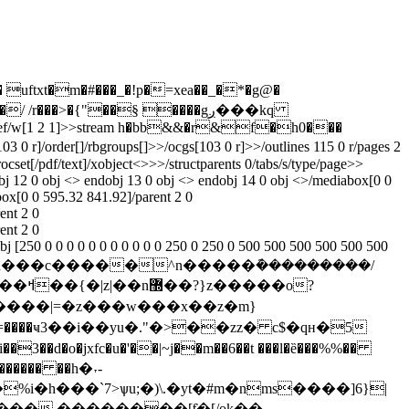
�� uftxt�m�#���_�!p�=xea��_�*�g@�
���>�{"��§ ����gږ���kq
2/type/xref/w[1 2 1]>>stream h�bb&&�r&f�h0���
rder[]/rbgroups[]>>/ocgs[103 0 r]>>/outlines 115 0 r/pages 2
ocset[/pdf/text]/xobject<>>>/structparents 0/tabs/s/type/page>>
obj 12 0 obj <> endobj 13 0 obj <> endobj 14 0 obj <>/mediabox[0 0
box[0 0 595.32 841.92]/parent 2 0
ent 2 0
ent 2 0
obj [250 0 0 0 0 0 0 0 0 0 0 0 250 0 250 0 500 500 500 500 500 500
}�<�n̴��u���c�����^n�����݇���������/