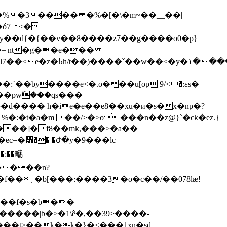
��ó7<�
y��d{�{��v��8����z7��g����o0�p}
�=|nt�g��e���
�q�8.��j��v�o[�2�m-
��pwۜ���qs���
d���� h�ie�e��e8��xu�и�s�x�np�?
�:�t�a�m ��/>�>o���n��z@}`�ck�ez.}
q���]�f8��mk,���>�a��
͸�� �ժ�y�9���lc
�:��㽯
�����n?
f��˾�b[���:����3�o�c��/��078lӕ!
�����|b�>�1\ê�,��39>����-