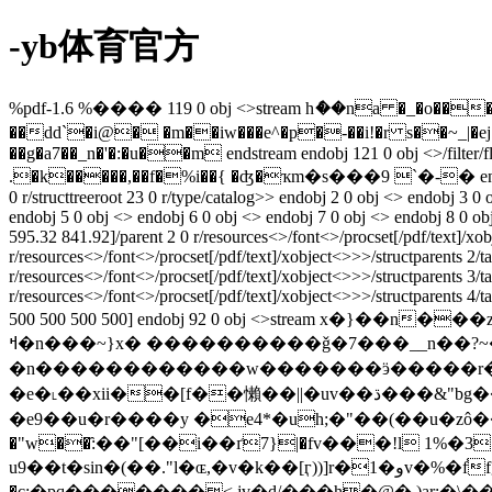
-yb体育官方
%pdf-1.6 %���� 119 0 obj <>stream hެ��na �_�o��
��dd`�i@� �m��iw���e^�p�-��i!�r s��~_|�ej�
��g�a7��_n�'�:�u��m endstream endobj 121 0 obj <>/filter/
.�k�����,��f�%i��{ �ʤ�ҡm�s���9 `�-� endstream endobj 
0 r/structtreeroot 23 0 r/type/catalog>> endobj 2 0 obj <> endobj 3 0
endobj 5 0 obj <> endobj 6 0 obj <> endobj 7 0 obj <> endobj 8 0 ob
595.32 841.92]/parent 2 0 r/resources<>/font<>/procset[/pdf/text]/xo
r/resources<>/font<>/procset[/pdf/text]/xobject<>>>/structparents 2/
r/resources<>/font<>/procset[/pdf/text]/xobject<>>>/structparents 3/
r/resources<>/font<>/procset[/pdf/text]/xobject<>>>/structparents 4/
500 500 500 500] endobj 92 0 obj <>stream
ߞ�n���~}x� ����������ǧ�7���__n��?~�r������__����t��r��͛�?ߟ��������ߞ��{�|z|��n޽��?}z�����o?
�n������������w�������ӭ�����r�������������m���};�
�e�˪��xii��[f��懶��||�uv��ڌ���&"bg���gb݅p�����ȉ�(�^��t��y�ժ����]//=����ҹ3��i��yu�."�>��zz� c$�qʜ�5
�e9��u�r����y �e4*�uh;�"��(��u�zô��v�%ۥmm�4v�_<4d��4�5a����)))a��#�d�ȑq��n����u��%i��3��d�o�jxfc�u�'��|~j��m��6��
�"w��҄:��"[��i��ґ7}|�fv���!l 1%�31w(`u,��zj��`�9�
u9��t�sin�(��."l�ɶ,�v�k��[ӷ))]r�1�وv�%�f֫fgg��`�x}rfoig,:�z�$*�"j"� }���º(�"r=���*�s�%i�h���`7˃ѱu;�)\.�yt�#m�nms����]6}|
�c;�pq�������<,jv�d/���h�@�,)ar:�\��!�u2��ti�cd��&}