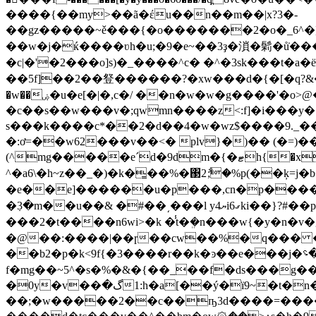
����{��my>��ã�έu��n��m��|x?3�-
��gz�����~ě���{�o�������2�o�_6^�]��"���>�o���ު�ٽ�%�g��r~��7\
��w�j�ќ����ʋh�u;�9�e~��3ҙ�溑�鬁�ů̇���y<��-^]�;׻�\7zc�-x��� ��q��2�����gyh�ϊ���
�c|�'�2���o]s)�_����^c� �^�3sk���t�a�ё��z�_:�ه��vz�x)�s�� c�f�����ec��d� cq��xe�� �^���| 
��5f]��2��豋������?�xw���d�{�[�q?&
�w��ۻ�u�e[�|�,c�/ ��n�w�w�g����'�o>@�u��^ob^�i�}�6p�#�op��>�1���l��i��e�ub�5�p|
�c��s��w���v�;qwmn����z<:f]�i���y��
s���k����c*��2�d��4�w�wz$����9._��e��|�j�yf�a���k<� v��
�:ơ=��w62���v��<� plv}�)�� (�=)�
(^mg�����eˊd
^�a6\�h~z��_�)�k�͇��%�΃2ާ;�%p(��ķ=
j�
�e��e]������u�p���,cn�p�����q
�߲3�m��u��& �#��͵���l y
���2�t����n6wi>�k �̾t�ܸ�n���w{�y�n�v
�@��:����|��ɼ��cw��%�q��� 
��b2�p�k<9f{�3����r��k�ͽ��e���j�ڃ`��؝g�x��~y�!ۢ�iwge�-�����g��f�org�͒t�瑹
f�mg��~5^�s�%�&�{��_��f�ds���g
�0y�v��گ�1:h�a[��ý�ï9~�t�n�����`��x���&п@=��� �.c�
��;�w�����2��c��ҧ3d����=����o.