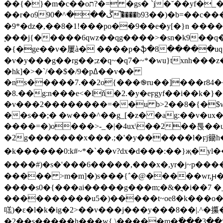
��{�}�m�c��oת?�= �gs� `j�˘��yf�_��%x����:b�����t���n�����x'|�!
��r�o9ڴ���^�90�͞���b93��)�b=��c�����qi�ǹ,���섿�a^�p�7=��8���)������ќ��%�3���� �%�[�\�m~��__��|
�9*�ǳ�,��8�1!���po��9��e�y[�}n ���
ׇ���j{�����6qwz��qg����>�sn�k9��q�
�{�ge��v�屢à� ����p�ֆ�8�����uq
�v�y���g��rg��;z�q~�q7�~*�wu}txnh���z�_g.��ţ,��u$�e��q��.�9��u�ȟ����
�hk]�>�`/��$�/9�pߡ��v��
�ns�����7.��2o{���֎ru��]���r84��߻ߢ��{z�3h�����x���ϵ4�%��z�{ƅk{�k&��:`��by����e<�.о� ��u[opֶ 9/<�
�8.��g:n���e<�lň�2.�y�eϝgyf��i��k�
�v���2��������=��u b>2��8�{�$w¡�
��s��;� �w���^��g_[�z� �ag:��v�ux�
����=�)o���>-_�|�4ux\��2��툱��uq
�2g�������x���.;�'�y������l�ϝj籋h�
� k������0:k#~*�`��v?dx�d���:��}җ�y
����#)�s�'���6�����,���x�,yr�j~p���
����� >m�m]�)s���{΅�@�����wr,ԩ�>
����s0�{���ai�����g���m;�&�ֳ�i��7 �
����������u5�)�����t~oe8�k���o���~���e��yي7��[tpw3�
㗝)�ɛ�l�k�ig�2>��v���j���y���8��|.^�
�2��s�����h���w{ \�����m�ٚ���3��*���wq��u�c[ґ��'w�[} ڊe���3