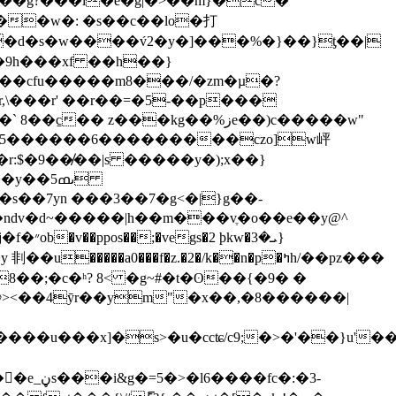
{��g?���i�e�g|�>��m}�c�
[��w�: �s��c��lo�打
�d�s�w����v́2�y�]���%�}��}ƫ��|
��cfu�����m8���/�zm�µ�?
t��5�����
�6���������czo]w岼
r:$�9��̸��|s �����y�);x��}
��5ںߘ
�֎><��4ӯr��ym"�x��,�8������|
�����u���x]�s>�u�ccʨ/c9;�>�'��}u'