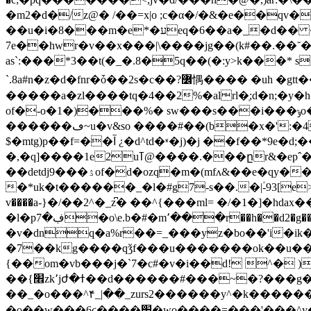
�m2�d�/z@� /��=x|o ;c�α�/�&�e��qv��a
��u�i�8���m�e*�עeq�6��a�_�d�� ����j��j��a�z��]�c����� �����]��#j�j>6�9��fi�d�e� }s?
7e��hwr�v��x���|\����jg��(k#��.��˘��w
as`:���*3��t(�_�.8�5q��(�:y>k���* s�4l�ұ%2?���0�z7n��l(�c
`.8a#n�z�d�fnr�ȱ��2s�c��?߼㥥���� �uh �gtt���(��� g���eb��.e�"��^d������eh5���?�ĩ�b�i�edmf�d�&a�d
�����a�zl����tq�4��2%�alrl�ְ;d�n;�y�h
of�-o�1�)���%� sw���s���i���ݹo�¥�c�j&ެ��'a���5c�5y��zo�������v������x0�պҩ��m�i�v�d
������ڡ~u�v&so ����#��(b�x�':�4�q��aej;{�@�q�oxo�r�r;e�n����dx��&y�k�=���d�>w�~ؒ\öʮ�<��m$^
$�mtg)p��f=��آ ¿�d^td�ʶ�j)�j ��f��*9e�d;��s���i����x��vj���*a ��0e@;9e�r�2u�vс�ϳi���j�1j���<�/
�,�q]����1e2uߠ@����.���ըr&�epˆ��%�=;5�l��-�rs��թ�p��i��q� m;�h���):���f|
��detdj9���ۮof�d�ozq�m�(mfʌ&��e�qy������ȋ���ec�k��ĺ#o�;\6gf�w�z%[�w��̎�kw�5�t�x�
�*uk�t������_�l�#g7-s��.�|ؙ-93[e>l�\x�ݜ��j^t��7��r��� '�r«�ϫ��b5ȍ��.�uh�z��k�g�s�1�mф���m
v����a-}�/��2^�_z͆� ��^{���ml= �/�1�]�hdax��
�l�pڣ�7�o\e.b�#�m٬���r��h��d2�g��p�4c4e�̬�ű��jiz<%�o�a�s�-�e�f�� }]�����g��������(�ԓ3x���}
�v�dnq�a%r��=_���yz�bo��'i�ik�l�gѷ�j�?λ��޿2�8t�y��w6ђ�d
�7��kg����qǯf���u�������ok��u����x��׷�/og����<�s� endstream endobj 93 0 obj <>stream x�̝y�n�u׿
{��om�vb���j�`7�c#�v�i��d! ^�
��{׮zk՚jժ�ߙ��d������#���~�?���g��dr���o=��o�ӿ�o6���i��/�����'��9)���d2}�k�z�b��{�����'�{~�^�� /
��_�o���^۴_|��_zurs2������y^�k�����
�o��w���6ϛ����׾�wo����=���'���^y�ۯ��-�f��ۛ�_��/����o������d���w��k���_&� �߫�_��_������