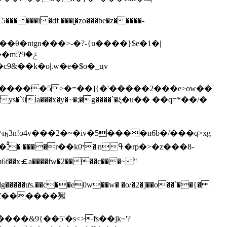
ݲ�9?
ĺa���x�y�~�;�g����`�ξ�u�� ��q=*��/�
z�^ҧ3n!o4v���2�~�iv�5����n6b�/���q>xg
8-
�ưs.��c��e0w��w� �o/�2�]��o��`��{�
�&9{��5'�s<>fs��jk~'?