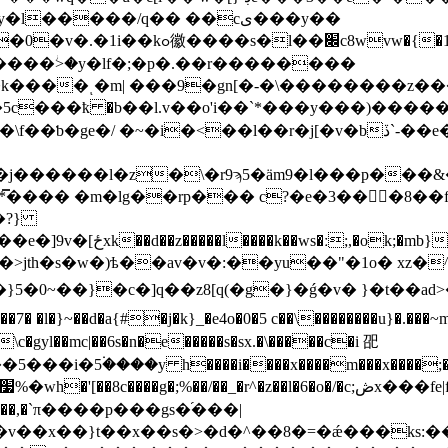
����/q�� ��cی���y��
��ҟ �b��l.v��o'i��`*���y���)������m:
� �m�lg��rp��� c?�e�3���8��fys�`0
9�?}
r�c���>jth�s�w�)ѣ��av�v�:��yu��"�1o� x
[q(�g�}�ǵ�v� }�t��ad>�ﳳ� ����r��k0י�|nߟ�rp�>�z���
^$\c�gyl��mc|��6s�n�e�����s�sx.�\�����c�i 巶
۬����y h����i����x����m���x����;�g����
,�`π����p���gs�֝���|
��x��}t��x��s�>�d�^��8�=�ǽ���ks:����