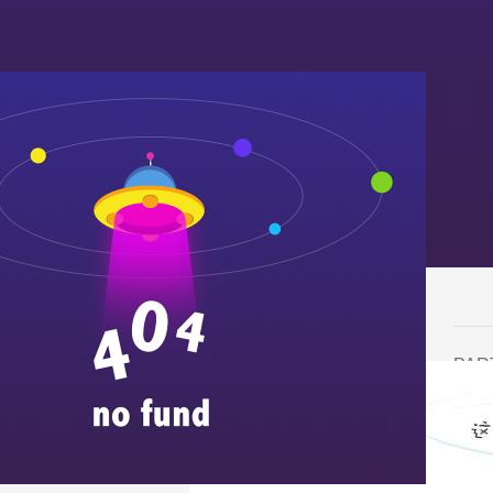
员工生活
LIFE OF STAFF
PAR
党群园地
党群
员工活动
社团活动