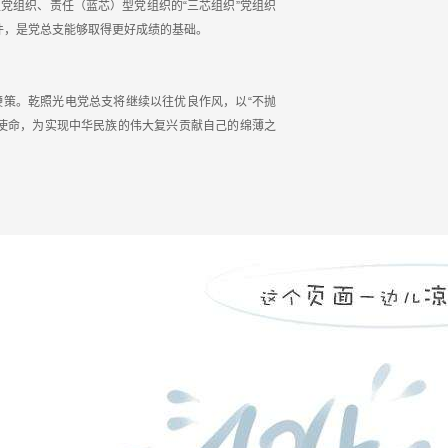
党组织、责任（蓝芯）型党组织的“三芯组织”党组织
件，是党总支能够取得更好成绩的基础。
策。乾照光电党总支将继续以往优良作风，以“不抛
使命，为实现中华民族的伟大复兴贡献自己的绵薄之