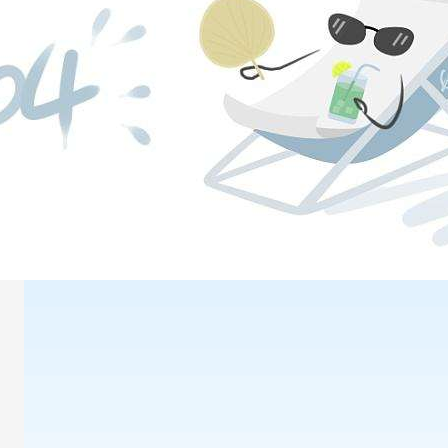
发布时间：2021-07-09
021年，是“十四五”开局之年，也是伟大的中国共产党成立100周年。立志于千秋
会议精神，结合公司“三芯组织”特色，发挥党员先锋模范作用，不断加强支部党建工
这个特别的年份里，中共厦门乾照光电党总支先后荣获“厦门市先进基层党组织”和“厦
支继2019年获得“厦门市直机关先进党组织”荣誉后的又一次肯定。